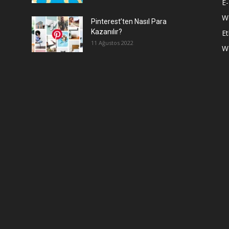
E-
We
Pinterest’ten Nasıl Para
Kazanılır?
Et
11 Ağustos 2022
W