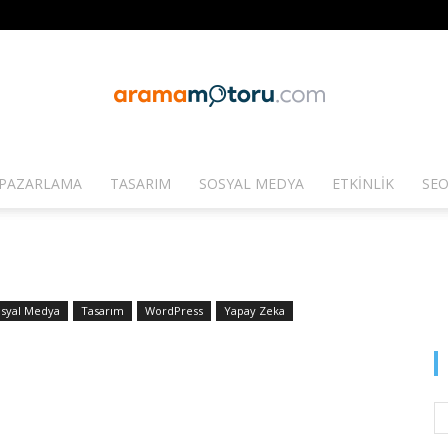
PAZARLAMA
TASARIM
SOSYAL MEDYA
ETKINLIK
SEO
Arama
syal Medya
Tasarım
WordPress
Yapay Zeka
Motoru