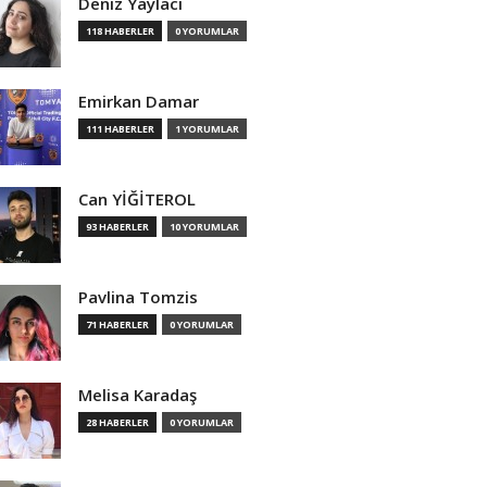
Deniz Yaylacı
118 HABERLER
0 YORUMLAR
Emirkan Damar
111 HABERLER
1 YORUMLAR
Can YİĞİTEROL
93 HABERLER
10 YORUMLAR
Pavlina Tomzis
71 HABERLER
0 YORUMLAR
Melisa Karadaş
28 HABERLER
0 YORUMLAR