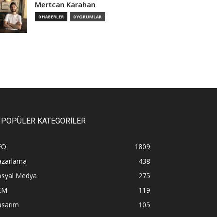
Mertcan Karahan
0 HABERLER
0 YORUMLAR
POPÜLER KATEGORİLER
EO
1809
azarlama
438
osyal Medya
275
EM
119
asarım
105