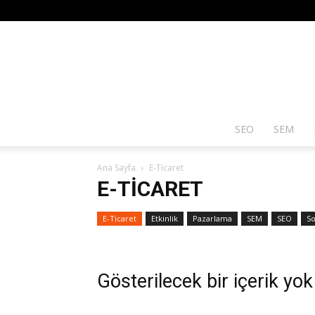
SEO
SEM
Ana Sayfa
E-Ticaret
E-TICARET
E-Ticaret
Etkinlik
Pazarlama
SEM
SEO
So
Gösterilecek bir içerik yok