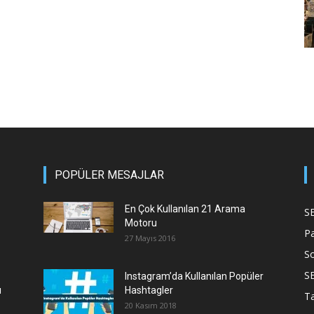
POPÜLER MESAJLAR
En Çok Kullanılan 21 Arama
S
Motoru
P
27 Mayıs 2016
S
S
Instagram’da Kullanılan Popüler
ı
Hashtagler
T
20 Kasım 2018