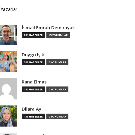
Yazarlar
İsmail Emrah Demirayak
931 HABERLER
45 YORUMLAR
Duygu Işık
208 HABERLER
0 YORUMLAR
Rana Elmas
150 HABERLER
0 YORUMLAR
Dilara Ay
136 HABERLER
0 YORUMLAR