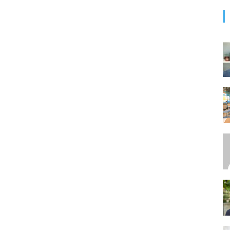
SEO,
SEM,
ASO,