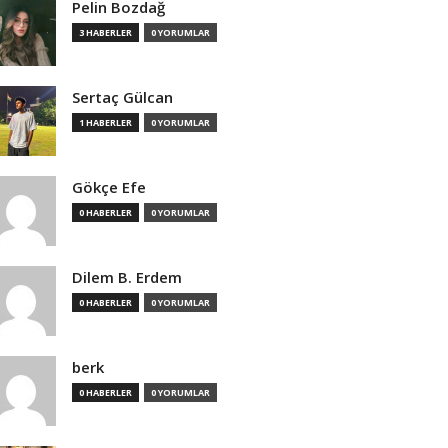
Pelin Bozdağ
3 HABERLER
0 YORUMLAR
Sertaç Gülcan
1 HABERLER
0 YORUMLAR
Gökçe Efe
0 HABERLER
0 YORUMLAR
Dilem B. Erdem
0 HABERLER
0 YORUMLAR
berk
0 HABERLER
0 YORUMLAR