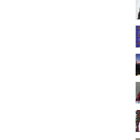
Tasarım,
UI/UX