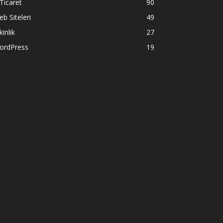
Ticaret
90
b Siteleri
49
kinlik
27
ordPress
19