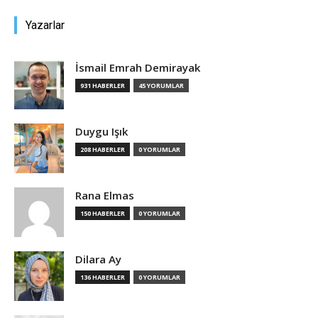
Yazarlar
Tasarım,
İsmail Emrah Demirayak
931 HABERLER
45 YORUMLAR
UI/UX
Duygu Işık
208 HABERLER
0 YORUMLAR
Rana Elmas
150 HABERLER
0 YORUMLAR
Dilara Ay
136 HABERLER
0 YORUMLAR