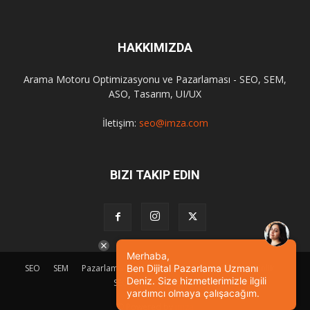
HAKKIMIZDA
Arama Motoru Optimizasyonu ve Pazarlaması - SEO, SEM,
ASO, Tasarım, UI/UX
İletişim:
seo@imza.com
BIZI TAKIP EDIN
Merhaba,
SEO
SEM
Pazarlama
Ben Dijital Pazarlama Uzmanı
Tasarım
Sosyal Medya
Etkinlik
Deniz. Size hizmetlerimizle ilgili
SEO Eğitimi
İletişim
yardımcı olmaya çalışacağım.
© Powered by
imza