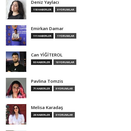
Deniz Yaylacı
118 HABERLER
0 YORUMLAR
Emirkan Damar
111 HABERLER
1 YORUMLAR
Can YİĞİTEROL
93 HABERLER
10 YORUMLAR
Pavlina Tomzis
71 HABERLER
0 YORUMLAR
Melisa Karadaş
28 HABERLER
0 YORUMLAR