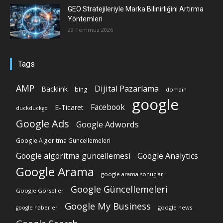
GEO Stratejileriyle Marka Bilinirliğini Artırma
Yöntemleri
29 Temmuz 2026
Tags
AMP
Dijital Pazarlama
Backlink
bing
domain
google
Facebook
E-Ticaret
duckduckgo
Google Ads
Google Adwords
Google Algoritma Güncellemeleri
Google algoritma güncellemesi
Google Analytics
Google Arama
google arama sonuçları
Google Güncellemeleri
Google Görseller
Google My Business
google news
google haberler