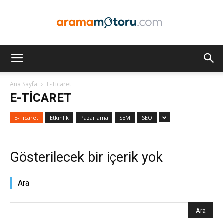
Arama
Ana Sayfa
E-Ticaret
E-TICARET
Motoru
E-Ticaret
Etkinlik
Pazarlama
SEM
SEO
Optimizasyonu
Gösterilecek bir içerik yok
Ara
ve