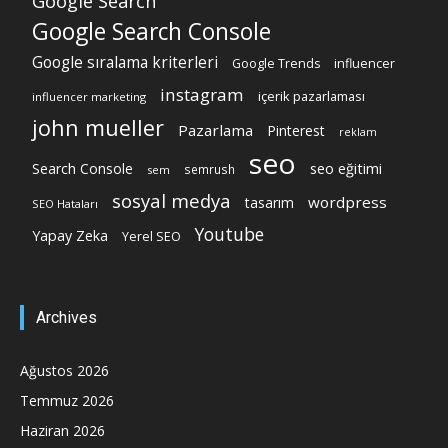
Google Search
Google Search Console
Google sıralama kriterleri
Google Trends
influencer
instagram
içerik pazarlaması
influencer marketing
john mueller
Pazarlama
Pinterest
reklam
seo
Search Console
seo eğitimi
semrush
sem
sosyal medya
wordpress
tasarım
SEO Hataları
Youtube
Yapay Zeka
Yerel SEO
Archives
Ağustos 2026
Temmuz 2026
Haziran 2026