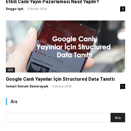
Etkili Canlı Yayın Pazarlaması Nasıl Yapılır?
Duygu Işık
-
9 Aralık 2024
0
Pazarlaması
–
SEO,
SEO
Google Canlı Yayınlar İçin Structured Data Tanıttı
İsmail Emrah Demirayak
-
6 Aralık 2018
1
SEM,
Ara
ASO,