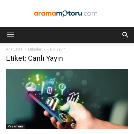
Arama
Ana Sayfa
Etiketler
Canlı Yayın
Etiket: Canlı Yayın
Motoru
Optimizasyonu
ve
Pazarlama