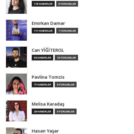
118 HABERLER
0 YORUMLAR
Emirkan Damar
111 HABERLER
1 YORUMLAR
Can YİĞİTEROL
93 HABERLER
10 YORUMLAR
Pavlina Tomzis
71 HABERLER
0 YORUMLAR
Melisa Karadaş
28 HABERLER
0 YORUMLAR
Hasan Yaşar