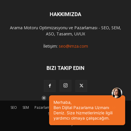
HAKKIMIZDA
Arama Motoru Optimizasyonu ve Pazarlaması - SEO, SEM,
ASO, Tasarım, UI/UX
İletişim:
seo@imza.com
BIZI TAKIP EDIN
Merhaba,
SEO
SEM
Pazarlama
Tasarım
Sosyal Medya
Etkinlik
Ben Dijital Pazarlama Uzmanı
Deniz. Size hizmetlerimizle ilgili
SEO Eğitimi
İletişim
yardımcı olmaya çalışacağım.
© Powered by
imza