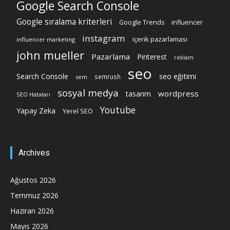
Google Search Console
Google sıralama kriterleri
Google Trends
influencer
instagram
içerik pazarlaması
influencer marketing
john mueller
Pazarlama
Pinterest
reklam
seo
Search Console
seo eğitimi
semrush
sem
sosyal medya
wordpress
tasarım
SEO Hataları
Youtube
Yapay Zeka
Yerel SEO
Archives
Ağustos 2026
Temmuz 2026
Haziran 2026
Mayıs 2026