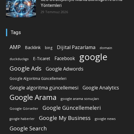
Yöntemleri
29 Temmuz 2026
Tags
AMP
Dijital Pazarlama
Backlink
bing
domain
google
Facebook
E-Ticaret
duckduckgo
Google Ads
Google Adwords
Google Algoritma Güncellemeleri
Google algoritma güncellemesi
Google Analytics
Google Arama
google arama sonuçları
Google Güncellemeleri
Google Görseller
Google My Business
google news
google haberler
Google Search