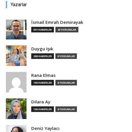
Yazarlar
İsmail Emrah Demirayak
931 HABERLER
45 YORUMLAR
Duygu Işık
208 HABERLER
0 YORUMLAR
Rana Elmas
150 HABERLER
0 YORUMLAR
Dilara Ay
136 HABERLER
0 YORUMLAR
Deniz Yaylacı