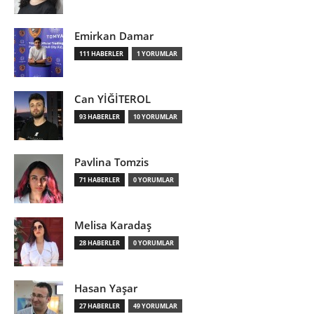
Emirkan Damar
111 HABERLER
1 YORUMLAR
Can YİĞİTEROL
93 HABERLER
10 YORUMLAR
Pavlina Tomzis
71 HABERLER
0 YORUMLAR
Melisa Karadaş
28 HABERLER
0 YORUMLAR
Hasan Yaşar
27 HABERLER
49 YORUMLAR