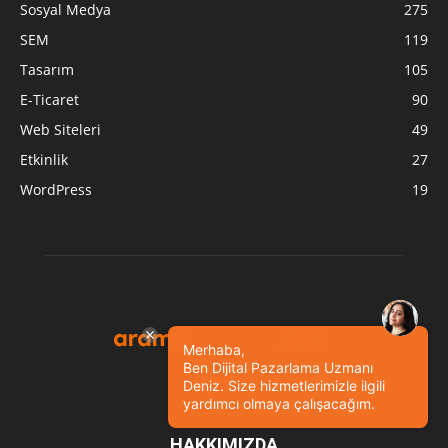
Sosyal Medya
275
SEM
119
Tasarım
105
E-Ticaret
90
Web Siteleri
49
Etkinlik
27
WordPress
19
Merhaba,
Ben Dijital Pazarlama Uzmanı
Deniz. Size hizmetlerimizle ilgili
yardımcı olmaya çalışacağım.
HAKKIMIZDA