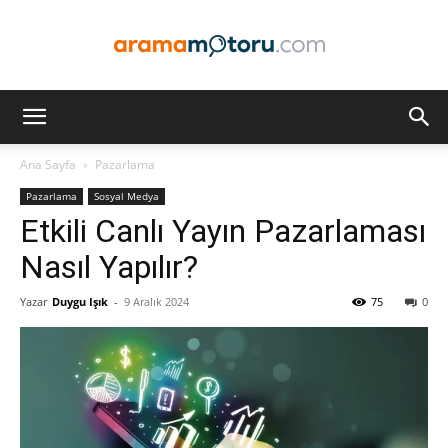
Arama
Ana Sayfa
Pazarlama
Pazarlama
Sosyal Medya
Motoru
Etkili Canlı Yayın Pazarlaması
Nasıl Yapılır?
Yazar
Duygu Işık
-
9 Aralık 2024
75
0
Optimizasyonu
ve