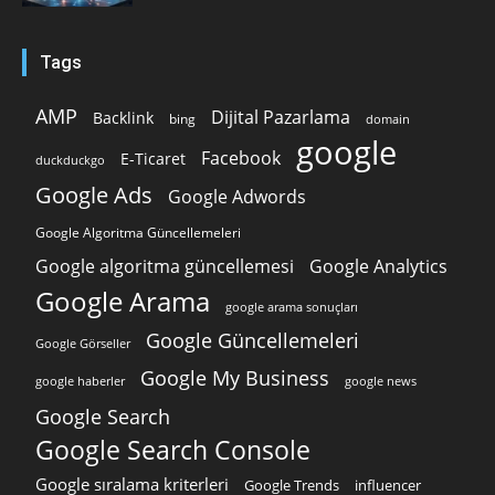
Tags
AMP
Dijital Pazarlama
Backlink
bing
domain
google
Facebook
E-Ticaret
duckduckgo
Google Ads
Google Adwords
Google Algoritma Güncellemeleri
Google algoritma güncellemesi
Google Analytics
Google Arama
google arama sonuçları
Google Güncellemeleri
Google Görseller
Google My Business
google news
google haberler
Google Search
Google Search Console
Google sıralama kriterleri
Google Trends
influencer