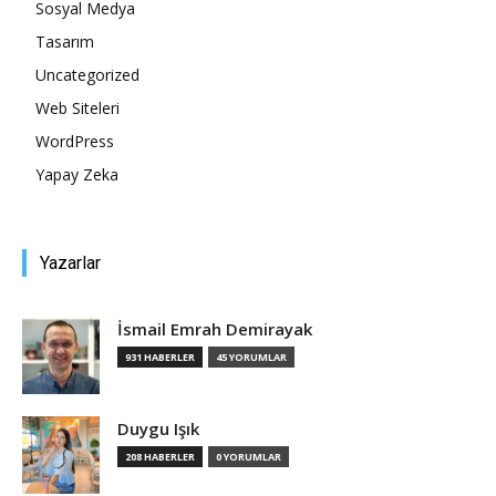
Sosyal Medya
Tasarım
Uncategorized
Web Siteleri
WordPress
Yapay Zeka
Yazarlar
İsmail Emrah Demirayak
931 HABERLER
45 YORUMLAR
Duygu Işık
208 HABERLER
0 YORUMLAR