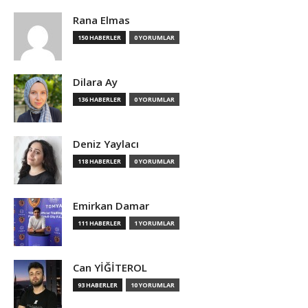
Rana Elmas
150 HABERLER
0 YORUMLAR
Dilara Ay
136 HABERLER
0 YORUMLAR
Deniz Yaylacı
118 HABERLER
0 YORUMLAR
Emirkan Damar
111 HABERLER
1 YORUMLAR
Can YİĞİTEROL
93 HABERLER
10 YORUMLAR