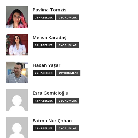
Pavlina Tomzis
71 HABERLER
0 YORUMLAR
Melisa Karadaş
28 HABERLER
0 YORUMLAR
Hasan Yaşar
27 HABERLER
49 YORUMLAR
Esra Gemicioğlu
13 HABERLER
0 YORUMLAR
Fatma Nur Çoban
12 HABERLER
0 YORUMLAR