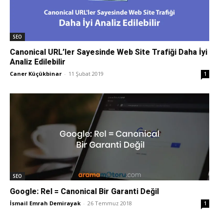
Tasarım,
SEO
Canonical URL’ler Sayesinde Web Site Trafiği Daha İyi
Analiz Edilebilir
UI/UX
Caner Küçükbinar
-
11 Şubat 2019
1
SEO
Google: Rel = Canonical Bir Garanti Değil
İsmail Emrah Demirayak
-
26 Temmuz 2018
1