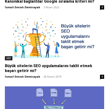
Kanonikal bağlantılar Google sıralama kriteri mi?
İsmail Emrah Demirayak
-
5 Nisan 2022
0
Pazarlaması
–
SEO,
SEO
Büyük sitelerin SEO uygulamalarını taklit etmek
başarı getirir mi?
SEM,
İsmail Emrah Demirayak
-
28 Kasım 2019
0
ASO,