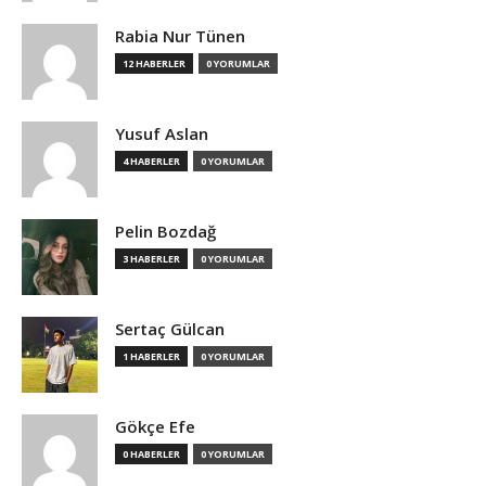
Rabia Nur Tünen
12 HABERLER
0 YORUMLAR
Yusuf Aslan
4 HABERLER
0 YORUMLAR
Pelin Bozdağ
3 HABERLER
0 YORUMLAR
Sertaç Gülcan
1 HABERLER
0 YORUMLAR
Gökçe Efe
0 HABERLER
0 YORUMLAR