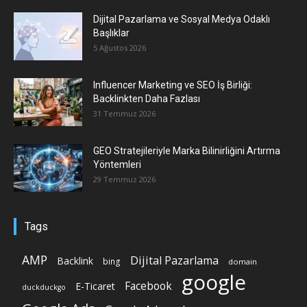
Dijital Pazarlama ve Sosyal Medya Odaklı
Başlıklar
5 Ağustos 2026
Influencer Marketing ve SEO İş Birliği:
Backlinkten Daha Fazlası
31 Temmuz 2026
GEO Stratejileriyle Marka Bilinirliğini Artırma
Yöntemleri
29 Temmuz 2026
Tags
AMP
Dijital Pazarlama
Backlink
bing
domain
google
Facebook
E-Ticaret
duckduckgo