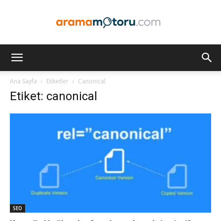
Arama
Ana Sayfa
Etiketler
Canonical
Etiket: canonical
Motoru
Optimizasyonu
ve
SEO