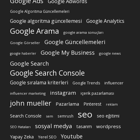
Google Ads
Google Adwords
Google Algoritma Güncellemeleri
Google algoritma güncellemesi
Google Analytics
Google Arama
google arama sonuçları
Google Güncellemeleri
Google Görseller
Google My Business
google news
google haberler
Google Search
Google Search Console
Google sıralama kriterleri
Google Trends
influencer
instagram
içerik pazarlaması
influencer marketing
john mueller
Pazarlama
Pinterest
reklam
seo
Search Console
seo eğitimi
semrush
sem
sosyal medya
wordpress
tasarım
SEO Hataları
Youtube
Yapay Zeka
Yerel SEO