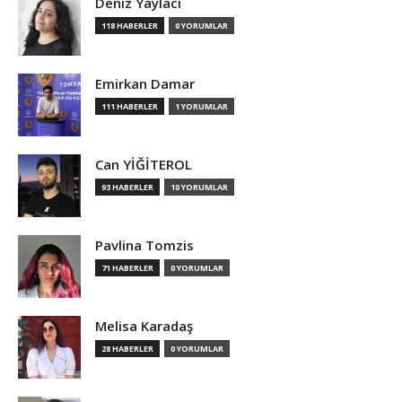
Deniz Yaylacı
118 HABERLER
0 YORUMLAR
Emirkan Damar
111 HABERLER
1 YORUMLAR
Can YİĞİTEROL
93 HABERLER
10 YORUMLAR
Pavlina Tomzis
71 HABERLER
0 YORUMLAR
Melisa Karadaş
28 HABERLER
0 YORUMLAR