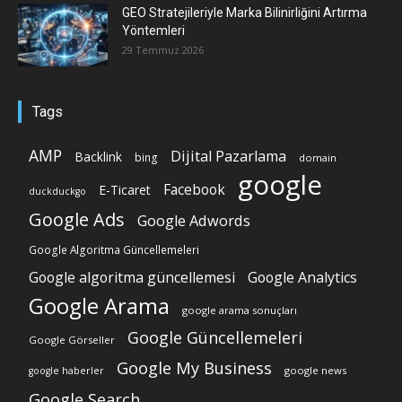
GEO Stratejileriyle Marka Bilinirliğini Artırma
Yöntemleri
29 Temmuz 2026
Tags
AMP
Dijital Pazarlama
Backlink
bing
domain
google
Facebook
E-Ticaret
duckduckgo
Google Ads
Google Adwords
Google Algoritma Güncellemeleri
Google algoritma güncellemesi
Google Analytics
Google Arama
google arama sonuçları
Google Güncellemeleri
Google Görseller
Google My Business
google news
google haberler
Google Search