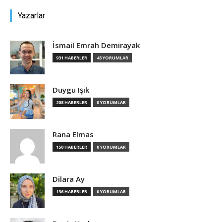
Yazarlar
İsmail Emrah Demirayak
931 HABERLER
45 YORUMLAR
Duygu Işık
208 HABERLER
0 YORUMLAR
Rana Elmas
150 HABERLER
0 YORUMLAR
Dilara Ay
136 HABERLER
0 YORUMLAR