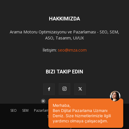
HAKKIMIZDA
Arama Motoru Optimizasyonu ve Pazarlaması - SEO, SEM,
ASO, Tasarım, UI/UX
İletişim:
seo@imza.com
BIZI TAKIP EDIN
Merhaba,
Ben Dijital Pazarlama Uzmanı
SEO
SEM
Pazarlama
Tasarım
Sosyal Medya
Etkinlik
Deniz. Size hizmetlerimizle ilgili
SEO Eğitimi
İletişim
yardımcı olmaya çalışacağım.
© Powered by
imza