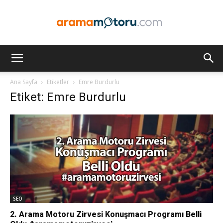
Arama
Ana Sayfa
Etiketler
Emre Burdurlu
Etiket: Emre Burdurlu
Motoru
Optimizasyonu
ve
SEO
2. Arama Motoru Zirvesi Konuşmacı Programı Belli