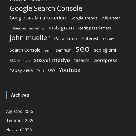
Google Search Console
Google sıralama kriterleri
Google Trends
influencer
instagram
içerik pazarlaması
influencer marketing
john mueller
Pazarlama
Pinterest
reklam
seo
Search Console
seo eğitimi
semrush
sem
sosyal medya
wordpress
tasarım
SEO Hataları
Youtube
Yapay Zeka
Yerel SEO
Archives
Ağustos 2026
Temmuz 2026
Haziran 2026