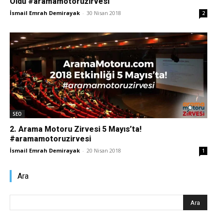
Oldu #aramamotoruzirvesi
İsmail Emrah Demirayak
-
30 Nisan 2018
2
Pazarlaması
–
SEO,
SEO
2. Arama Motoru Zirvesi 5 Mayıs’ta!
#aramamotoruzirvesi
SEM,
İsmail Emrah Demirayak
-
20 Nisan 2018
1
Ara
ASO,