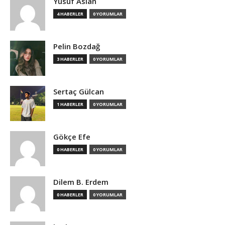
Yusuf Aslan
4 HABERLER
0 YORUMLAR
Pelin Bozdağ
3 HABERLER
0 YORUMLAR
Sertaç Gülcan
1 HABERLER
0 YORUMLAR
Gökçe Efe
0 HABERLER
0 YORUMLAR
Dilem B. Erdem
0 HABERLER
0 YORUMLAR