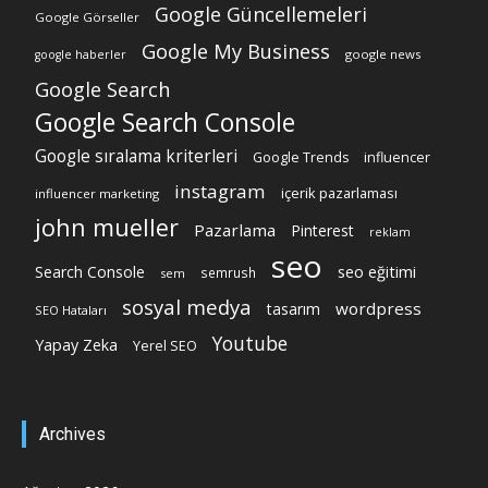
Google Güncellemeleri
Google Görseller
Google My Business
google news
google haberler
Google Search
Google Search Console
Google sıralama kriterleri
Google Trends
influencer
instagram
içerik pazarlaması
influencer marketing
john mueller
Pazarlama
Pinterest
reklam
seo
Search Console
seo eğitimi
semrush
sem
sosyal medya
wordpress
tasarım
SEO Hataları
Youtube
Yapay Zeka
Yerel SEO
Archives