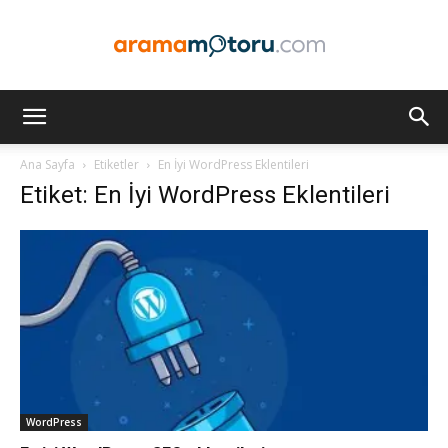
Arama
Ana Sayfa
Etiketler
En İyi WordPress Eklentileri
Etiket: En İyi WordPress Eklentileri
Motoru
Optimizasyonu
ve
WordPress