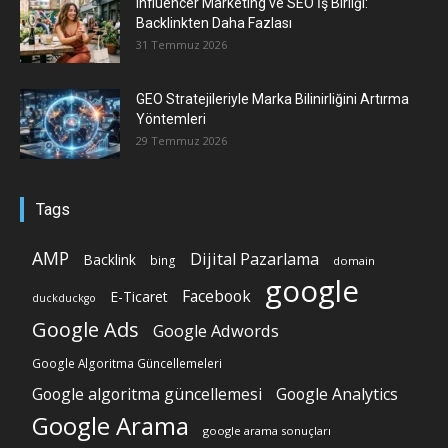
Influencer Marketing ve SEO İş Birliği:
Backlinkten Daha Fazlası
31 Temmuz 2026
GEO Stratejileriyle Marka Bilinirliğini Artırma
Yöntemleri
29 Temmuz 2026
Tags
AMP
Dijital Pazarlama
Backlink
bing
domain
google
Facebook
E-Ticaret
duckduckgo
Google Ads
Google Adwords
Google Algoritma Güncellemeleri
Google algoritma güncellemesi
Google Analytics
Google Arama
google arama sonuçları