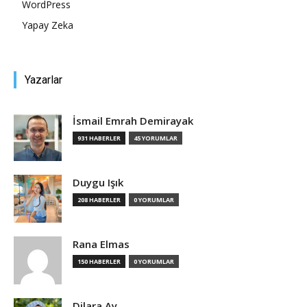
WordPress
Yapay Zeka
Yazarlar
İsmail Emrah Demirayak
931 HABERLER
45 YORUMLAR
Duygu Işık
208 HABERLER
0 YORUMLAR
Rana Elmas
150 HABERLER
0 YORUMLAR
Dilara Ay