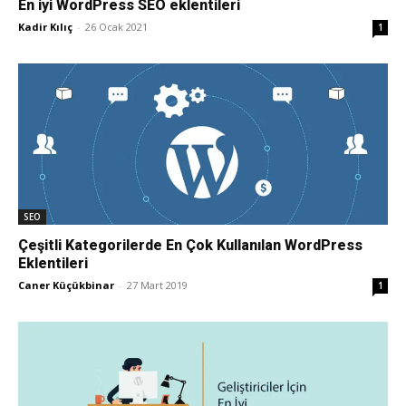
En iyi WordPress SEO eklentileri
Kadir Kılıç
-
26 Ocak 2021
1
Pazarlaması
–
SEO,
SEO
Çeşitli Kategorilerde En Çok Kullanılan WordPress
Eklentileri
SEM,
Caner Küçükbinar
-
27 Mart 2019
1
ASO,