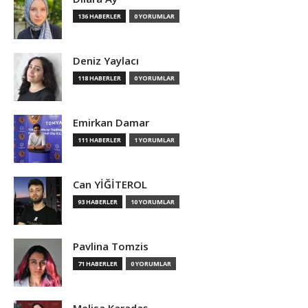
136 HABERLER
0 YORUMLAR
Deniz Yaylacı
118 HABERLER
0 YORUMLAR
Emirkan Damar
111 HABERLER
1 YORUMLAR
Can YİĞİTEROL
93 HABERLER
10 YORUMLAR
Pavlina Tomzis
71 HABERLER
0 YORUMLAR
Melisa Karadaş