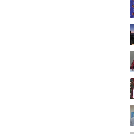
Tasarım,
UI/UX