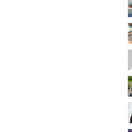
SEO,
SEM,
ASO,