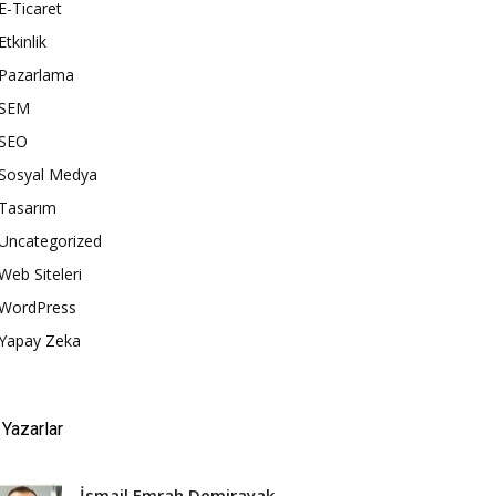
E-Ticaret
Etkinlik
Pazarlama
SEM
SEO
Sosyal Medya
Tasarım
Uncategorized
Web Siteleri
WordPress
Yapay Zeka
Yazarlar
İsmail Emrah Demirayak