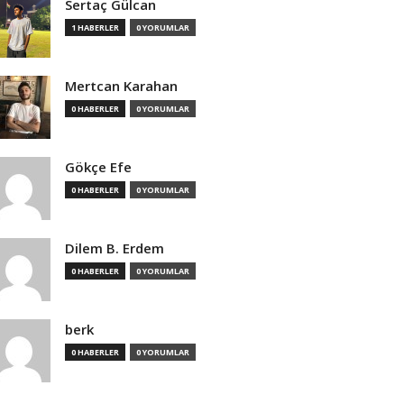
Sertaç Gülcan
1 HABERLER
0 YORUMLAR
Mertcan Karahan
0 HABERLER
0 YORUMLAR
Gökçe Efe
0 HABERLER
0 YORUMLAR
Dilem B. Erdem
0 HABERLER
0 YORUMLAR
berk
0 HABERLER
0 YORUMLAR