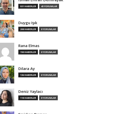
931 HABERLER
45 YORUMLAR
Duygu Işık
208 HABERLER
0 YORUMLAR
Rana Elmas
150 HABERLER
0 YORUMLAR
Dilara Ay
136 HABERLER
0 YORUMLAR
Deniz Yaylacı
118 HABERLER
0 YORUMLAR