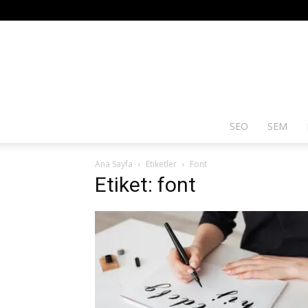
SEO
SEM
Ana Sayfa
Etiketler
Font
Etiket: font