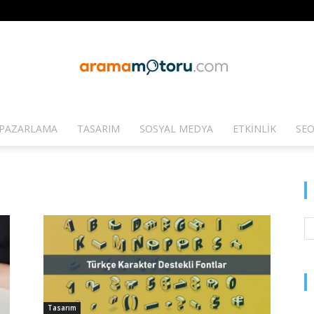
PAZARLAMA
TASARIM
SOSYAL MEDYA
ETKINLIK
SEO
Arama
Motoru
Tasarım