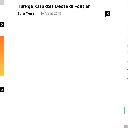
Optimizasyonu
Türkçe Karakter Destekli Fontlar
Ebru Yenen
-
10 Mayıs 2019
0
0
ve
Pazarlaması
0
–