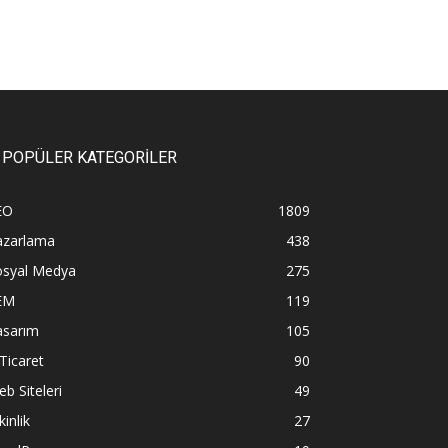
POPÜLER KATEGORİLER
EO
1809
azarlama
438
osyal Medya
275
EM
119
asarım
105
Ticaret
90
b Siteleri
49
kinlik
27