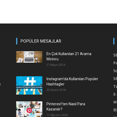
POPÜLER MESAJLAR
En Çok Kullanılan 21 Arama
S
Motoru
P
27 Mayıs 2016
S
S
Instagram’da Kullanılan Popüler
ı
Hashtagler
T
20 Kasım 2018
E-
We
Pinterest’ten Nasıl Para
Kazanılır?
Et
11 Ağustos 2022