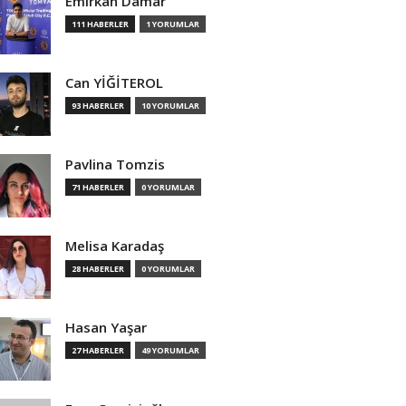
Emirkan Damar
111 HABERLER
1 YORUMLAR
Can YİĞİTEROL
93 HABERLER
10 YORUMLAR
Pavlina Tomzis
71 HABERLER
0 YORUMLAR
Melisa Karadaş
28 HABERLER
0 YORUMLAR
Hasan Yaşar
27 HABERLER
49 YORUMLAR