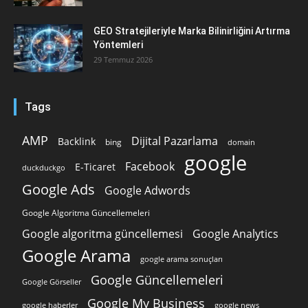
GEO Stratejileriyle Marka Bilinirliğini Artırma
Yöntemleri
29 Temmuz 2026
Tags
AMP
Dijital Pazarlama
Backlink
bing
domain
google
Facebook
E-Ticaret
duckduckgo
Google Ads
Google Adwords
Google Algoritma Güncellemeleri
Google algoritma güncellemesi
Google Analytics
Google Arama
google arama sonuçları
Google Güncellemeleri
Google Görseller
Google My Business
google news
google haberler