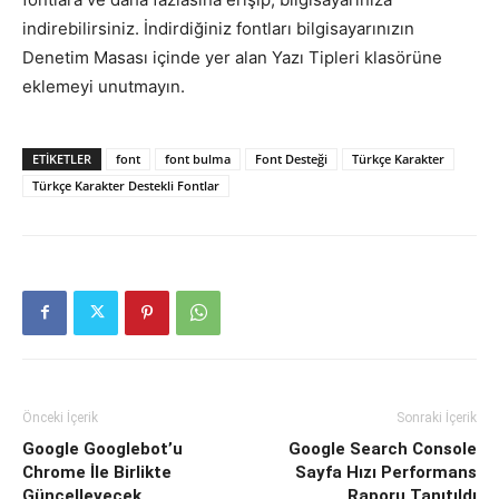
indirebilirsiniz. İndirdiğiniz fontları bilgisayarınızın
Denetim Masası içinde yer alan Yazı Tipleri klasörüne
eklemeyi unutmayın.
ETIKETLER
font
font bulma
Font Desteği
Türkçe Karakter
Türkçe Karakter Destekli Fontlar
Önceki İçerik
Sonraki İçerik
Google Googlebot’u
Google Search Console
Chrome İle Birlikte
Sayfa Hızı Performans
Güncelleyecek
Raporu Tanıtıldı