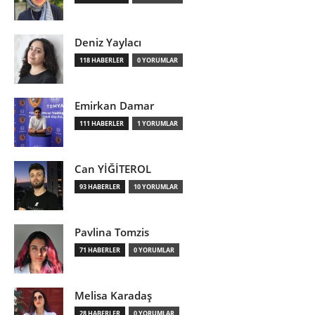
Deniz Yaylacı
118 HABERLER
0 YORUMLAR
Emirkan Damar
111 HABERLER
1 YORUMLAR
Can YİĞİTEROL
93 HABERLER
10 YORUMLAR
Pavlina Tomzis
71 HABERLER
0 YORUMLAR
Melisa Karadaş
28 HABERLER
0 YORUMLAR