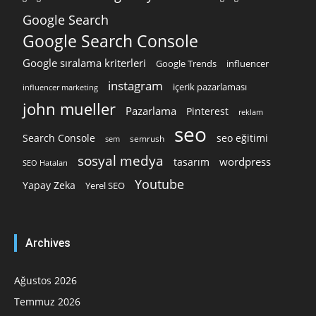
Google Search
Google Search Console
Google sıralama kriterleri
Google Trends
influencer
instagram
içerik pazarlaması
influencer marketing
john mueller
Pazarlama
Pinterest
reklam
seo
Search Console
seo eğitimi
semrush
sem
sosyal medya
wordpress
tasarım
SEO Hataları
Youtube
Yapay Zeka
Yerel SEO
Archives
Ağustos 2026
Temmuz 2026