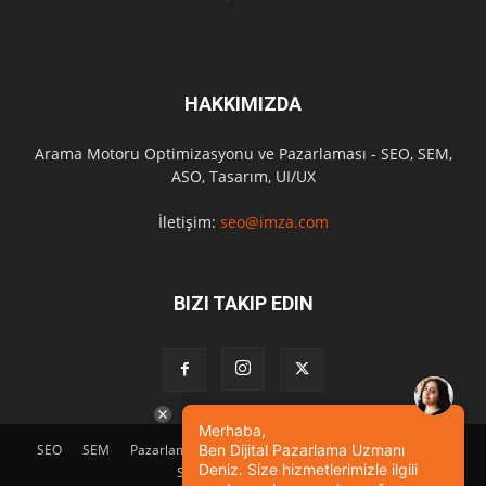
HAKKIMIZDA
Arama Motoru Optimizasyonu ve Pazarlaması - SEO, SEM,
ASO, Tasarım, UI/UX
İletişim:
seo@imza.com
BIZI TAKIP EDIN
Merhaba,
SEO
SEM
Pazarlama
Tasarım
Sosyal Medya
Etkinlik
Ben Dijital Pazarlama Uzmanı
Deniz. Size hizmetlerimizle ilgili
SEO Eğitimi
İletişim