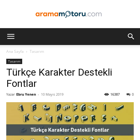
Arama
Ana Sayfa
Tasarım
Tasarım
Motoru
Türkçe Karakter Destekli
Fontlar
Yazar
Ebru Yenen
-
10 Mayıs 2019
16387
0
Optimizasyonu
ve