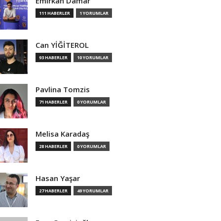
Emirkan Damar
111 HABERLER
1 YORUMLAR
Can YİĞİTEROL
93 HABERLER
10 YORUMLAR
Pavlina Tomzis
71 HABERLER
0 YORUMLAR
Melisa Karadaş
28 HABERLER
0 YORUMLAR
Hasan Yaşar
27 HABERLER
49 YORUMLAR