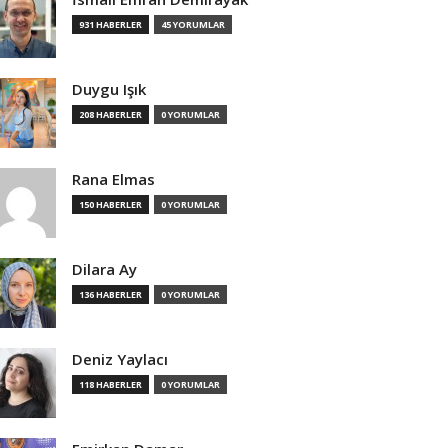
931 HABERLER
45 YORUMLAR
Duygu Işık
208 HABERLER
0 YORUMLAR
Rana Elmas
150 HABERLER
0 YORUMLAR
Dilara Ay
136 HABERLER
0 YORUMLAR
Deniz Yaylacı
118 HABERLER
0 YORUMLAR