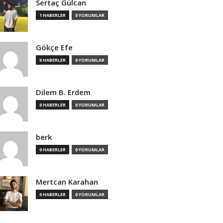
Sertaç Gülcan
1 HABERLER
0 YORUMLAR
Gökçe Efe
0 HABERLER
0 YORUMLAR
Dilem B. Erdem
0 HABERLER
0 YORUMLAR
berk
0 HABERLER
0 YORUMLAR
Mertcan Karahan
0 HABERLER
0 YORUMLAR