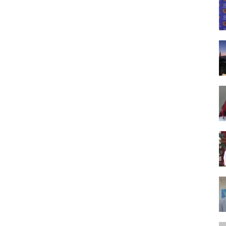
Tasarım,
UI/UX