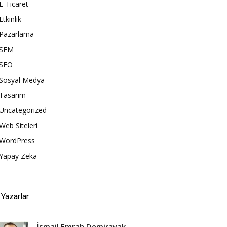
E-Ticaret
Etkinlik
Pazarlama
SEM
SEO
Sosyal Medya
Tasarım
Uncategorized
Web Siteleri
WordPress
Yapay Zeka
Yazarlar
İsmail Emrah Demirayak