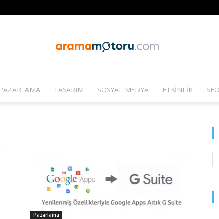
PAZARLAMA
TASARIM
SOSYAL MEDYA
ETKINLIK
SEO
Arama
Motoru
Pazarlama