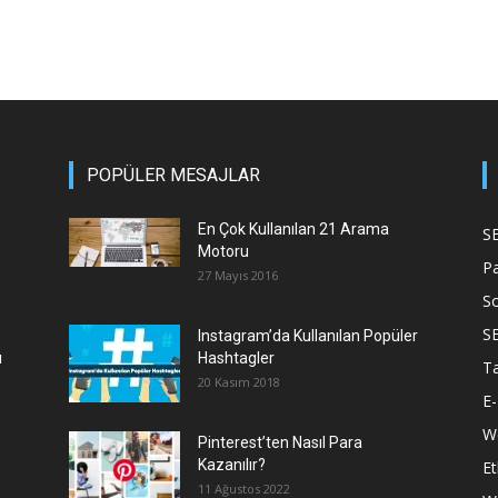
POPÜLER MESAJLAR
En Çok Kullanılan 21 Arama
S
Motoru
P
27 Mayıs 2016
S
S
Instagram’da Kullanılan Popüler
ı
Hashtagler
T
20 Kasım 2018
E-
We
Pinterest’ten Nasıl Para
Kazanılır?
Et
11 Ağustos 2022