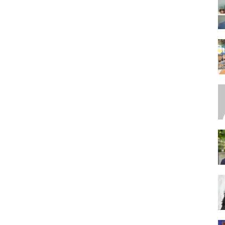
SEO,
SEM,
ASO,