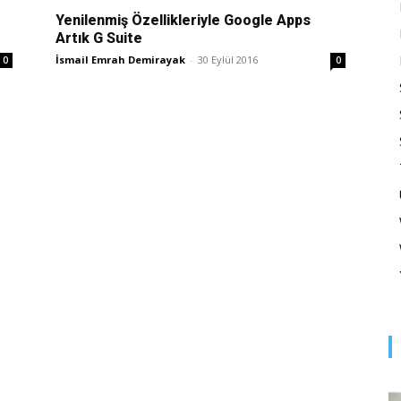
Optimizasyonu
Yenilenmiş Özellikleriyle Google Apps
Artık G Suite
İsmail Emrah Demirayak
-
30 Eylül 2016
0
0
ve
Pazarlaması
–