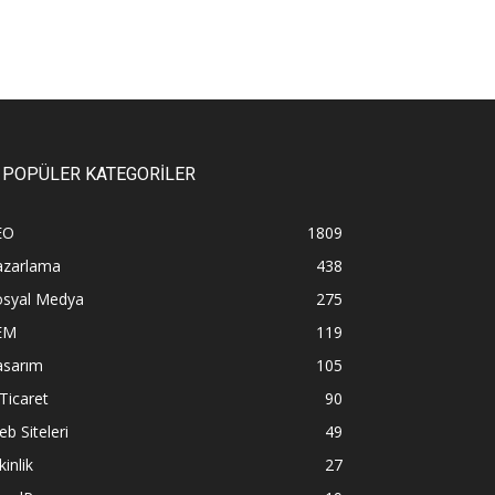
POPÜLER KATEGORİLER
EO
1809
azarlama
438
osyal Medya
275
EM
119
asarım
105
Ticaret
90
b Siteleri
49
kinlik
27