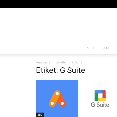
SEO
SEM
Ana Sayfa
Etiketler
G Suite
Etiket: G Suite
SEO