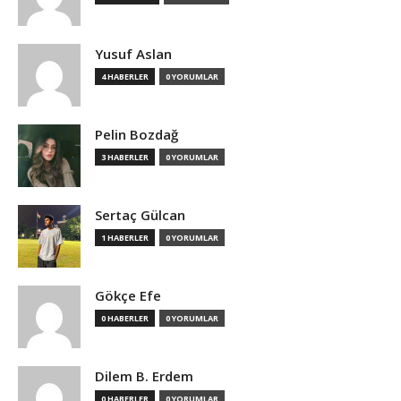
Yusuf Aslan
4 HABERLER
0 YORUMLAR
Pelin Bozdağ
3 HABERLER
0 YORUMLAR
Sertaç Gülcan
1 HABERLER
0 YORUMLAR
Gökçe Efe
0 HABERLER
0 YORUMLAR
Dilem B. Erdem
0 HABERLER
0 YORUMLAR