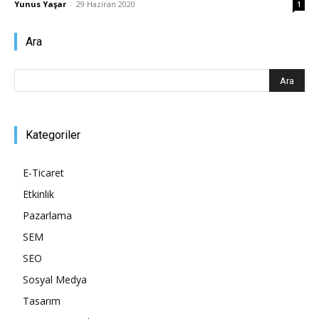
Yunus Yaşar
-
29 Haziran 2020
1
Pazarlaması
Ara
–
Kategoriler
SEO,
E-Ticaret
Etkinlik
Pazarlama
SEM,
SEM
SEO
Sosyal Medya
ASO,
Tasarım