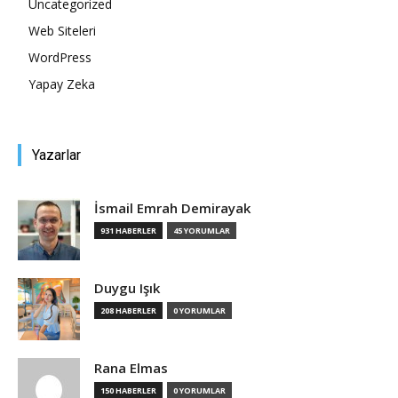
Uncategorized
Web Siteleri
Tasarım,
WordPress
Yapay Zeka
UI/UX
Yazarlar
İsmail Emrah Demirayak
931 HABERLER
45 YORUMLAR
Duygu Işık
208 HABERLER
0 YORUMLAR
Rana Elmas
150 HABERLER
0 YORUMLAR