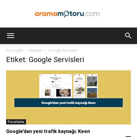
Arama
Ana Sayfa
Etiketler
Google Servisleri
Etiket: Google Servisleri
Motoru
Optimizasyonu
ve
Pazarlama
Google’dan yeni trafik kaynağı: Keen