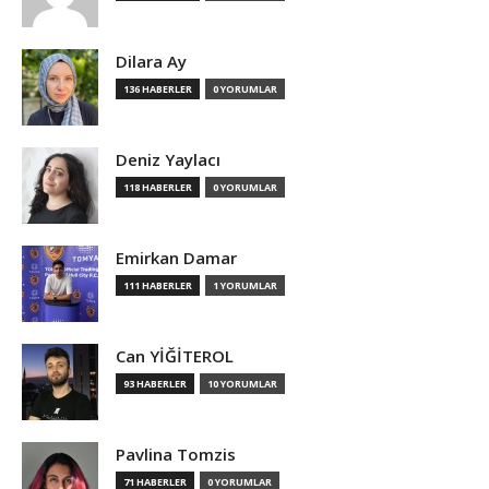
Dilara Ay
136 HABERLER
0 YORUMLAR
Deniz Yaylacı
118 HABERLER
0 YORUMLAR
Emirkan Damar
111 HABERLER
1 YORUMLAR
Can YİĞİTEROL
93 HABERLER
10 YORUMLAR
Pavlina Tomzis
71 HABERLER
0 YORUMLAR