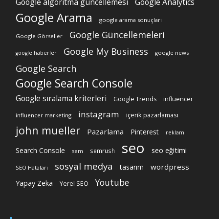
Google algoritma güncellemesi
Google Analytics
Google Arama
google arama sonuçları
Google Güncellemeleri
Google Görseller
Google My Business
google news
google haberler
Google Search
Google Search Console
Google sıralama kriterleri
Google Trends
influencer
instagram
içerik pazarlaması
influencer marketing
john mueller
Pazarlama
Pinterest
reklam
seo
Search Console
seo eğitimi
semrush
sem
sosyal medya
wordpress
tasarım
SEO Hataları
Youtube
Yapay Zeka
Yerel SEO