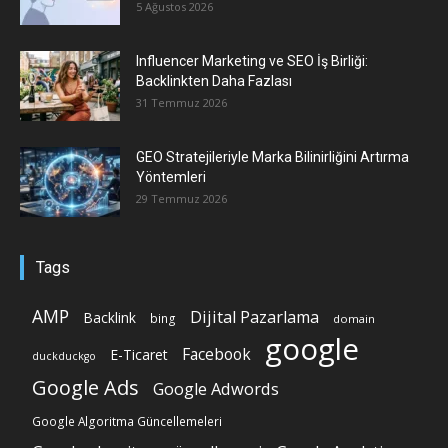
5 Ağustos 2026
Influencer Marketing ve SEO İş Birliği:
Backlinkten Daha Fazlası
31 Temmuz 2026
GEO Stratejileriyle Marka Bilinirliğini Artırma
Yöntemleri
29 Temmuz 2026
Tags
AMP
Dijital Pazarlama
Backlink
bing
domain
google
Facebook
E-Ticaret
duckduckgo
Google Ads
Google Adwords
Google Algoritma Güncellemeleri