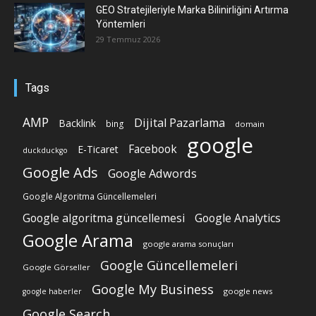
GEO Stratejileriyle Marka Bilinirliğini Artırma
Yöntemleri
29 Temmuz 2026
Tags
AMP
Dijital Pazarlama
Backlink
bing
domain
google
Facebook
E-Ticaret
duckduckgo
Google Ads
Google Adwords
Google Algoritma Güncellemeleri
Google algoritma güncellemesi
Google Analytics
Google Arama
google arama sonuçları
Google Güncellemeleri
Google Görseller
Google My Business
google news
google haberler
Google Search