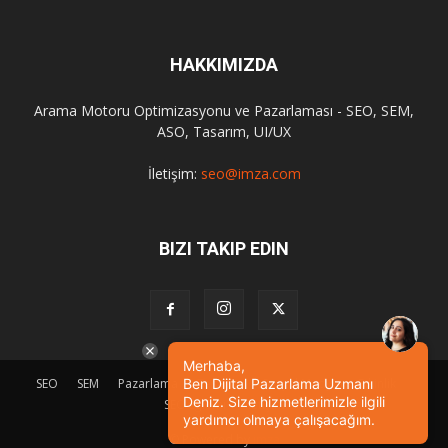
HAKKIMIZDA
Arama Motoru Optimizasyonu ve Pazarlaması - SEO, SEM,
ASO, Tasarım, UI/UX
İletişim:
seo@imza.com
BIZI TAKIP EDIN
Merhaba,
SEO
SEM
Pazarlama
Tasarım
Sosyal Medya
Etkinlik
Ben Dijital Pazarlama Uzmanı
Deniz. Size hizmetlerimizle ilgili
SEO Eğitimi
İletişim
yardımcı olmaya çalışacağım.
© Powered by
imza