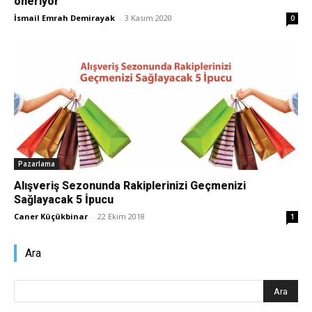
öneriyor
İsmail Emrah Demirayak
-
3 Kasım 2020
0
Pazarlaması
–
SEO,
Pazarlama
Alışveriş Sezonunda Rakiplerinizi Geçmenizi
Sağlayacak 5 İpucu
SEM,
Caner Küçükbinar
-
22 Ekim 2018
1
Ara
ASO,