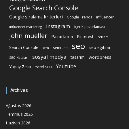
Google Search Console
Google sıralama kriterleri
Google Trends
influencer
instagram
içerik pazarlaması
influencer marketing
john mueller
Pazarlama
Pinterest
reklam
seo
Search Console
seo eğitimi
semrush
sem
sosyal medya
wordpress
tasarım
SEO Hataları
Youtube
Yapay Zeka
Yerel SEO
Archives
Ağustos 2026
Temmuz 2026
Haziran 2026