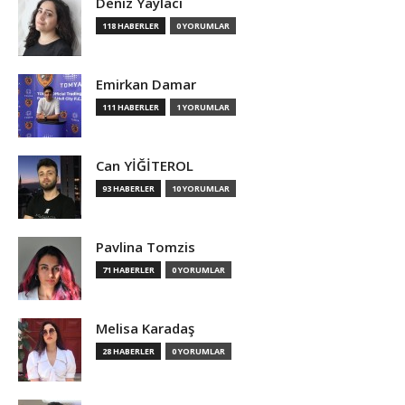
Deniz Yaylacı
118 HABERLER
0 YORUMLAR
Emirkan Damar
111 HABERLER
1 YORUMLAR
Can YİĞİTEROL
93 HABERLER
10 YORUMLAR
Pavlina Tomzis
71 HABERLER
0 YORUMLAR
Melisa Karadaş
28 HABERLER
0 YORUMLAR