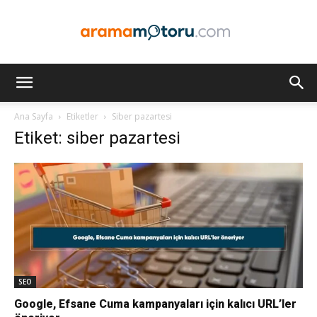
Arama
Ana Sayfa
Etiketler
Siber pazartesi
Etiket: siber pazartesi
Motoru
Optimizasyonu
ve
SEO
Google, Efsane Cuma kampanyaları için kalıcı URL’ler