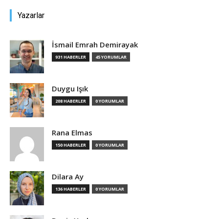
Yazarlar
İsmail Emrah Demirayak
931 HABERLER
45 YORUMLAR
Duygu Işık
208 HABERLER
0 YORUMLAR
Rana Elmas
150 HABERLER
0 YORUMLAR
Dilara Ay
136 HABERLER
0 YORUMLAR