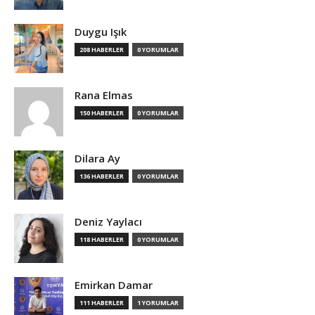
Duygu Işık
208 HABERLER
0 YORUMLAR
Rana Elmas
150 HABERLER
0 YORUMLAR
Dilara Ay
136 HABERLER
0 YORUMLAR
Deniz Yaylacı
118 HABERLER
0 YORUMLAR
Emirkan Damar
111 HABERLER
1 YORUMLAR