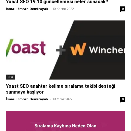
Yoast SEO 19.10 güncellemesi neler sunacak?
İsmail Emrah Demirayak
-
10 Kasım 2022
0
Pazarlaması
–
SEO,
SEO
Yoast SEO anahtar kelime sıralama takibi desteği
SEM,
sunmaya başlıyor
İsmail Emrah Demirayak
-
18 Ocak 2022
0
ASO,