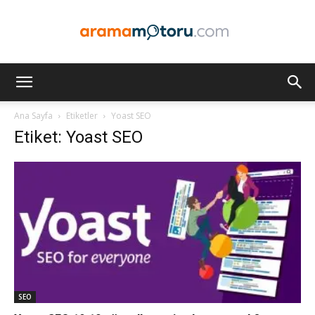
Arama
Ana Sayfa
Etiketler
Yoast SEO
Etiket: Yoast SEO
Motoru
Optimizasyonu
ve
SEO