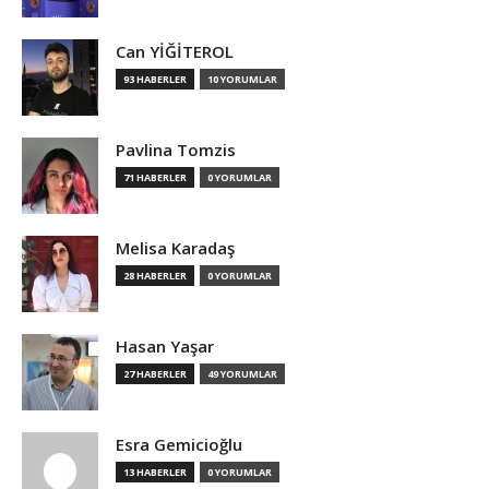
Can YİĞİTEROL
93 HABERLER
10 YORUMLAR
Pavlina Tomzis
71 HABERLER
0 YORUMLAR
Melisa Karadaş
28 HABERLER
0 YORUMLAR
Hasan Yaşar
27 HABERLER
49 YORUMLAR
Esra Gemicioğlu
13 HABERLER
0 YORUMLAR