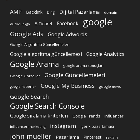
AMP
Dijital Pazarlama
Backlink
bing
domain
google
Facebook
E-Ticaret
duckduckgo
Google Ads
Google Adwords
Google Algoritma Güncellemeleri
Google algoritma güncellemesi
Google Analytics
Google Arama
google arama sonuçları
Google Güncellemeleri
Google Görseller
Google My Business
google news
google haberler
Google Search
Google Search Console
Google sıralama kriterleri
Google Trends
influencer
instagram
içerik pazarlaması
influencer marketing
john mueller
Pazarlama
Pinterest
reklam