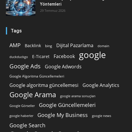
Yöntemleri
29 Temmuz 2026
Tags
AMP
Dijital Pazarlama
Backlink
bing
domain
google
Facebook
E-Ticaret
duckduckgo
Google Ads
Google Adwords
Google Algoritma Güncellemeleri
Google algoritma güncellemesi
Google Analytics
Google Arama
google arama sonuçları
Google Güncellemeleri
Google Görseller
Google My Business
google news
google haberler
Google Search