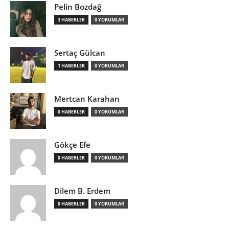
Pelin Bozdağ
3 HABERLER
0 YORUMLAR
Sertaç Gülcan
1 HABERLER
0 YORUMLAR
Mertcan Karahan
0 HABERLER
0 YORUMLAR
Gökçe Efe
0 HABERLER
0 YORUMLAR
Dilem B. Erdem
0 HABERLER
0 YORUMLAR