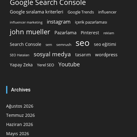
Google Search Console
Google sıralama kriterleri
Google Trends
influencer
instagram
içerik pazarlaması
influencer marketing
john mueller
Pazarlama
Pinterest
reklam
seo
Search Console
seo eğitimi
semrush
sem
sosyal medya
wordpress
tasarım
SEO Hataları
Youtube
Yapay Zeka
Yerel SEO
Archives
Ağustos 2026
Temmuz 2026
Haziran 2026
Mayıs 2026