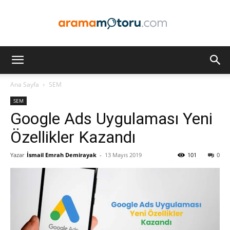
Arama
Ana Sayfa
SEM
SEM
Motoru
Google Ads Uygulaması Yeni
Özellikler Kazandı
Yazar
İsmail Emrah Demirayak
-
13 Mayıs 2019
101
0
Optimizasyonu
ve