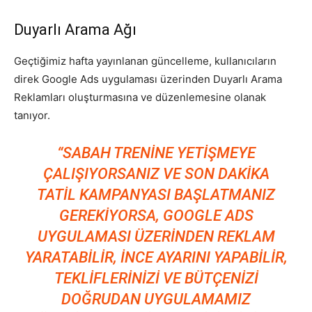
Tasarım,
Duyarlı Arama Ağı
Geçtiğimiz hafta yayınlanan güncelleme, kullanıcıların
direk Google Ads uygulaması üzerinden Duyarlı Arama
UI/UX
Reklamları oluşturmasına ve düzenlemesine olanak
tanıyor.
“SABAH TRENINE YETIŞMEYE
ÇALIŞIYORSANIZ VE SON DAKIKA
TATIL KAMPANYASI BAŞLATMANIZ
GEREKIYORSA, GOOGLE ADS
UYGULAMASI ÜZERINDEN REKLAM
YARATABILIR, INCE AYARINI YAPABILIR,
TEKLIFLERINIZI VE BÜTÇENIZI
DOĞRUDAN UYGULAMAMIZ