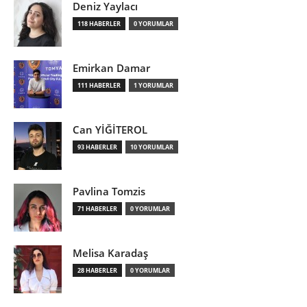
Deniz Yaylacı
118 HABERLER
0 YORUMLAR
Emirkan Damar
111 HABERLER
1 YORUMLAR
Can YİĞİTEROL
93 HABERLER
10 YORUMLAR
Pavlina Tomzis
71 HABERLER
0 YORUMLAR
Melisa Karadaş
28 HABERLER
0 YORUMLAR