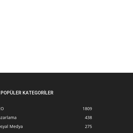
POPÜLER KATEGORİLER
EO
1809
azarlama
438
osyal Medya
275