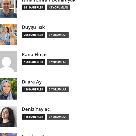
931 HABERLER
45 YORUMLAR
Duygu Işık
208 HABERLER
0 YORUMLAR
Rana Elmas
150 HABERLER
0 YORUMLAR
Dilara Ay
136 HABERLER
0 YORUMLAR
Deniz Yaylacı
118 HABERLER
0 YORUMLAR