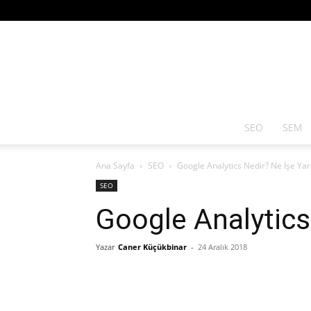
SEO
SEM
Ana Sayfa
SEO
Google Analytics Nedir? Ne İşe Yar
SEO
Google Analytics
Yazar
Caner Küçükbinar
-
24 Aralık 2018