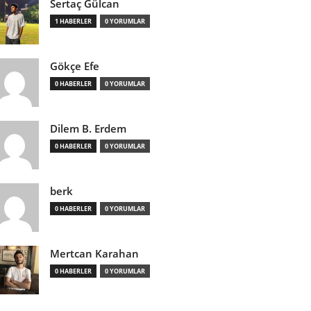
Sertaç Gülcan
1 HABERLER
0 YORUMLAR
Gökçe Efe
0 HABERLER
0 YORUMLAR
Dilem B. Erdem
0 HABERLER
0 YORUMLAR
berk
0 HABERLER
0 YORUMLAR
Mertcan Karahan
0 HABERLER
0 YORUMLAR