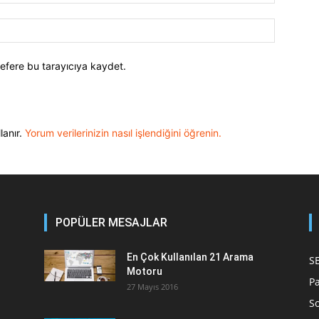
efere bu tarayıcıya kaydet.
lanır.
Yorum verilerinizin nasıl işlendiğini öğrenin.
POPÜLER MESAJLAR
En Çok Kullanılan 21 Arama
S
Motoru
P
27 Mayıs 2016
S