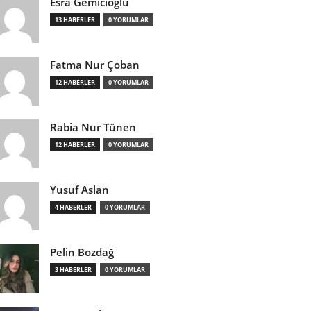
Esra Gemicioğlu
13 HABERLER
0 YORUMLAR
Fatma Nur Çoban
12 HABERLER
0 YORUMLAR
Rabia Nur Tünen
12 HABERLER
0 YORUMLAR
Yusuf Aslan
4 HABERLER
0 YORUMLAR
Pelin Bozdağ
3 HABERLER
0 YORUMLAR