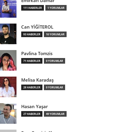
Emirkan Damar
111 HABERLER
1 YORUMLAR
Can YİĞİTEROL
93 HABERLER
10 YORUMLAR
Pavlina Tomzis
71 HABERLER
0 YORUMLAR
Melisa Karadaş
28 HABERLER
0 YORUMLAR
Hasan Yaşar
27 HABERLER
49 YORUMLAR