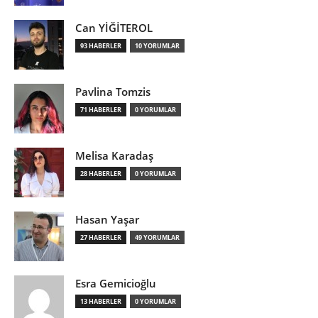
Can YİĞİTEROL
93 HABERLER
10 YORUMLAR
Pavlina Tomzis
71 HABERLER
0 YORUMLAR
Melisa Karadaş
28 HABERLER
0 YORUMLAR
Hasan Yaşar
27 HABERLER
49 YORUMLAR
Esra Gemicioğlu
13 HABERLER
0 YORUMLAR