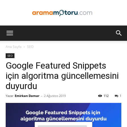
Arama
Ana Sayfa
SEO
SEO
Motoru
Google Featured Snippets
için algoritma güncellemesini
duyurdu
Optimizasyonu
Yazar
Emirkan Damar
-
2 Ağustos 2019
112
1
ve