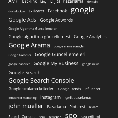
AMP
Dijital Pazarlama
Backlink
bing
domain
google
Facebook
E-Ticaret
duckduckgo
Google Ads
Google Adwords
Google Algoritma Güncellemeleri
Google algoritma güncellemesi
Google Analytics
Google Arama
google arama sonuçları
Google Güncellemeleri
Google Görseller
Google My Business
google news
google haberler
Google Search
Google Search Console
Google sıralama kriterleri
Google Trends
influencer
instagram
içerik pazarlaması
influencer marketing
john mueller
Pazarlama
Pinterest
reklam
seo
Search Console
seo eğitimi
semrush
sem