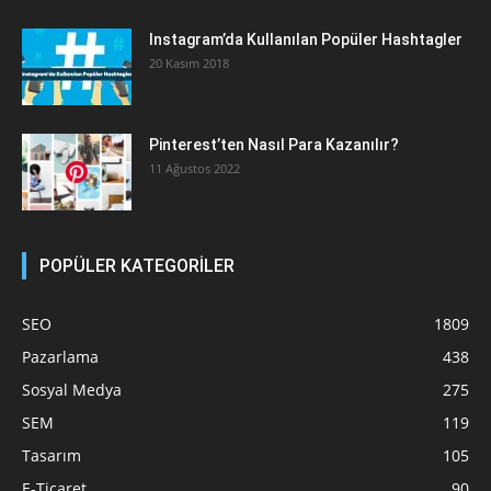
Instagram’da Kullanılan Popüler Hashtagler
20 Kasım 2018
Pinterest’ten Nasıl Para Kazanılır?
11 Ağustos 2022
POPÜLER KATEGORİLER
SEO
1809
Pazarlama
438
Sosyal Medya
275
SEM
119
Tasarım
105
E-Ticaret
90