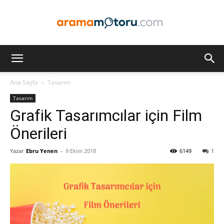
Arama
Ana Sayfa
Tasarım
Tasarım
Motoru
Grafik Tasarımcılar için Film
Önerileri
Yazar
Ebru Yenen
-
9 Ekim 2018
6149
1
Optimizasyonu
ve