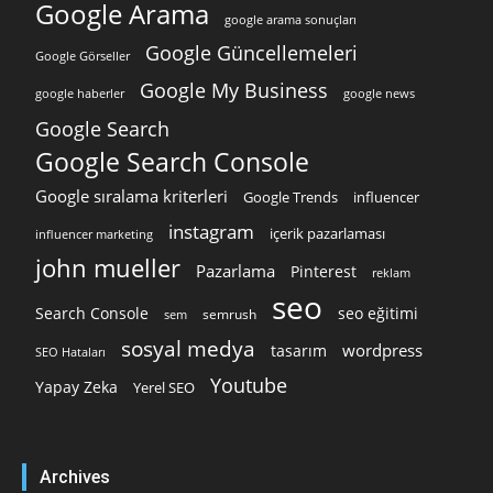
Google Arama
google arama sonuçları
Google Güncellemeleri
Google Görseller
Google My Business
google news
google haberler
Google Search
Google Search Console
Google sıralama kriterleri
Google Trends
influencer
instagram
içerik pazarlaması
influencer marketing
john mueller
Pazarlama
Pinterest
reklam
seo
Search Console
seo eğitimi
semrush
sem
sosyal medya
wordpress
tasarım
SEO Hataları
Youtube
Yapay Zeka
Yerel SEO
Archives