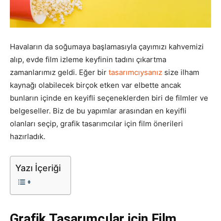
Pazarlaması
Havaların da soğumaya başlamasıyla çayımızı kahvemizi
alıp, evde film izleme keyfinin tadını çıkartma
–
zamanlarımız geldi. Eğer bir
tasarımcıysanız
size ilham
kaynağı olabilecek birçok etken var elbette ancak
bunların içinde en keyifli seçeneklerden biri de filmler ve
SEO,
belgeseller. Biz de bu yapımlar arasından en keyifli
olanları seçip, grafik tasarımcılar için film önerileri
hazırladık.
SEM,
Yazı İçeriği
ASO,
Grafik Tasarımcılar için Film