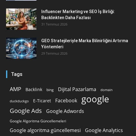
Influencer Marketing ve SEO İş Birliği:
Backlinkten Daha Fazlası
31 Temmuz 2026
GEO Stratejileriyle Marka Bilinirliğini Artırma
Yöntemleri
29 Temmuz 2026
Tags
AMP
Dijital Pazarlama
Backlink
bing
domain
google
Facebook
E-Ticaret
duckduckgo
Google Ads
Google Adwords
Google Algoritma Güncellemeleri
Google algoritma güncellemesi
Google Analytics