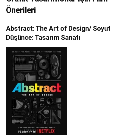
Önerileri
Tasarım,
Abstract: The Art of Design/
Soyut
Düşünce: Tasarım Sanatı
UI/UX