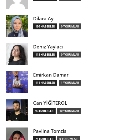
Dilara Ay
136 HABERLER
0 YORUMLAR
Deniz Yaylacı
118 HABERLER
0 YORUMLAR
Emirkan Damar
111 HABERLER
1 YORUMLAR
Can YİĞİTEROL
93 HABERLER
10 YORUMLAR
Pavlina Tomzis
71 HABERLER
0 YORUMLAR