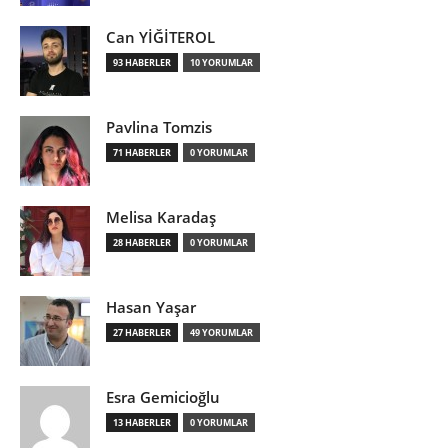
Can YİĞİTEROL
93 HABERLER
10 YORUMLAR
Pavlina Tomzis
71 HABERLER
0 YORUMLAR
Melisa Karadaş
28 HABERLER
0 YORUMLAR
Hasan Yaşar
27 HABERLER
49 YORUMLAR
Esra Gemicioğlu
13 HABERLER
0 YORUMLAR