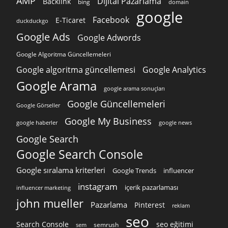
AMP
Dijital Pazarlama
Backlink
bing
domain
google
Facebook
E-Ticaret
duckduckgo
Google Ads
Google Adwords
Google Algoritma Güncellemeleri
Google algoritma güncellemesi
Google Analytics
Google Arama
google arama sonuçları
Google Güncellemeleri
Google Görseller
Google My Business
google news
google haberler
Google Search
Google Search Console
Google sıralama kriterleri
Google Trends
influencer
instagram
içerik pazarlaması
influencer marketing
john mueller
Pazarlama
Pinterest
reklam
seo
Search Console
seo eğitimi
semrush
sem