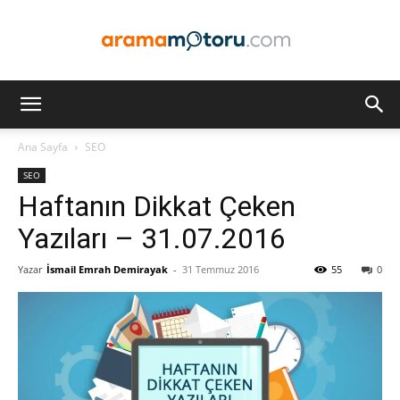
Arama
Ana Sayfa
SEO
SEO
Motoru
Haftanın Dikkat Çeken
Yazıları – 31.07.2016
Yazar
İsmail Emrah Demirayak
-
31 Temmuz 2016
55
0
Optimizasyonu
ve