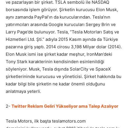
ve pazarlayan bir şirket. TSLA sembolü ile NASDAQ
borsasında işlem görüyor. Şirketin kurucusu Elon Musk,
Tasarım,
aynı zamanda PayPal’ın da kurucularından. Tesla’nın
yatırımcıları arasında Google kurucuları Sergey Brin ve
Larry Page’de bulunuyor. Tesla, “Tesla Motorları Satış ve
UI/UX
Hizmetleri Ltd. Şti.” adıyla 2015 Kasım ayında da Türkiye
pazarına giriş yaptı. 2014 cirosu 3,198 Milyar dolar (2014).
Elon Musk ismi ise şirket kadar meşhur, IronMan’deki
Tony Stark karakterinin kendisinden esinlenildiği
söyleniyor. Musk, Tesla dışında SolarCity ve SpaceX
şirketlerininde kurucusu ve yöneticisi. Şirket hakkında bu
kadar bilgi bile şirketin ne kadar önemli olduğunu
anlatmaya yeterli.
2-
Twitter Reklam Geliri Yükseliyor ama Talep Azalıyor
Tesla Motors, ilk başta teslamotors.com