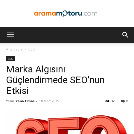
Arama
Ana Sayfa
SEO
SEO
Motoru
Marka Algısını
Güçlendirmede SEO’nun
Etkisi
Optimizasyonu
Yazar
Rana Elmas
-
10 Mart 2025
32
0
ve