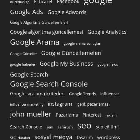
Facebook
E-Ticaret
duckduckgo
Google Ads
Google Adwords
Google Algoritma Güncellemeleri
Google algoritma güncellemesi
Google Analytics
Google Arama
google arama sonuçları
Google Güncellemeleri
Google Görseller
Google My Business
google news
google haberler
Google Search
Google Search Console
Google sıralama kriterleri
Google Trends
influencer
instagram
içerik pazarlaması
influencer marketing
john mueller
Pazarlama
Pinterest
reklam
seo
Search Console
seo eğitimi
semrush
sem
sosyal medya
wordpress
tasarım
SEO Hataları