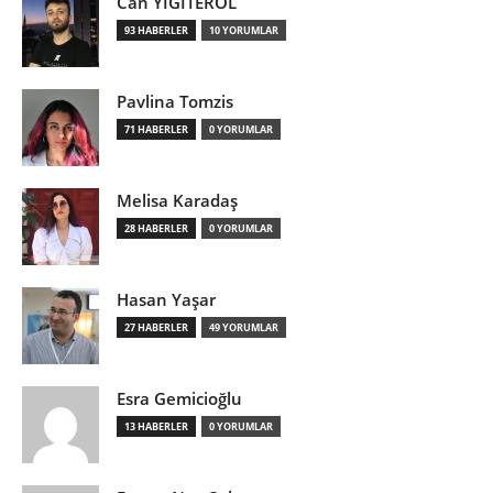
Can YİĞİTEROL
93 HABERLER
10 YORUMLAR
Pavlina Tomzis
71 HABERLER
0 YORUMLAR
Melisa Karadaş
28 HABERLER
0 YORUMLAR
Hasan Yaşar
27 HABERLER
49 YORUMLAR
Esra Gemicioğlu
13 HABERLER
0 YORUMLAR