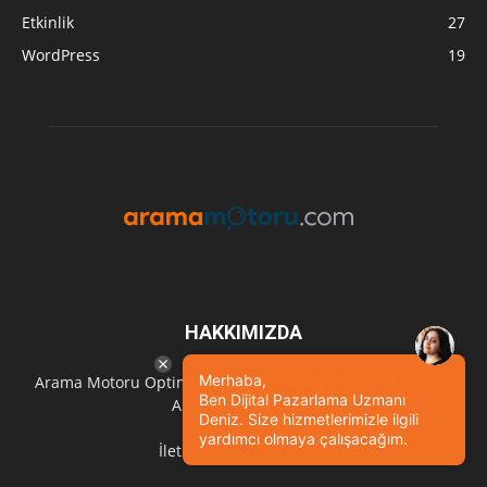
Etkinlik
27
WordPress
19
HAKKIMIZDA
Merhaba,
Arama Motoru Optimizasyonu ve Pazarlaması - SEO, SEM,
Ben Dijital Pazarlama Uzmanı
ASO, Tasarım, UI/UX
Deniz. Size hizmetlerimizle ilgili
yardımcı olmaya çalışacağım.
İletişim:
seo@imza.com