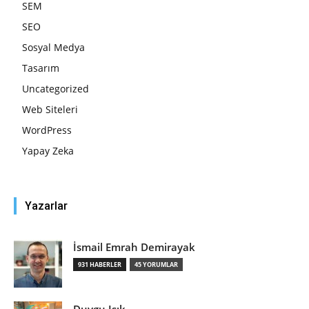
SEM
SEO
Sosyal Medya
Tasarım
Uncategorized
Web Siteleri
WordPress
Yapay Zeka
Yazarlar
İsmail Emrah Demirayak
931 HABERLER
45 YORUMLAR
Duygu Işık