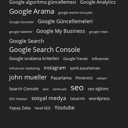
Google algoritma güncellemesi
Google Analytics
Google Arama
google arama sonuçları
Google Güncellemeleri
Google Görseller
Google My Business
google news
google haberler
Google Search
Google Search Console
Google sıralama kriterleri
Google Trends
influencer
instagram
içerik pazarlaması
influencer marketing
john mueller
Pazarlama
Pinterest
reklam
seo
Search Console
seo eğitimi
semrush
sem
sosyal medya
wordpress
tasarım
SEO Hataları
Youtube
Yapay Zeka
Yerel SEO