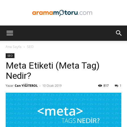
Arama
Ana Sayfa
SEO
SEO
Motoru
Meta Etiketi (Meta Tag)
Nedir?
Yazar
Can YİĞİTEROL
-
10 Ocak 2019
817
1
Optimizasyonu
ve