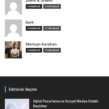
Dilem B. Erdem
0 HABERLER
0 YORUMLAR
berk
0 HABERLER
0 YORUMLAR
Mertcan Karahan
0 HABERLER
0 YORUMLAR
Editörün Seçimi
Dijital Pazarlama ve Sosyal Medya Odaklı
Başlıklar