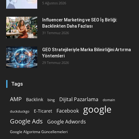
5 Ağustos 2026
Influencer Marketing ve SEO İş Birliği:
Backlinkten Daha Fazlası
31 Temmuz 2026
GEO Stratejileriyle Marka Bilinirliğini Artırma
Yöntemleri
29 Temmuz 2026
Tags
AMP
Dijital Pazarlama
Backlink
bing
domain
google
Facebook
E-Ticaret
duckduckgo
Google Ads
Google Adwords
Google Algoritma Güncellemeleri