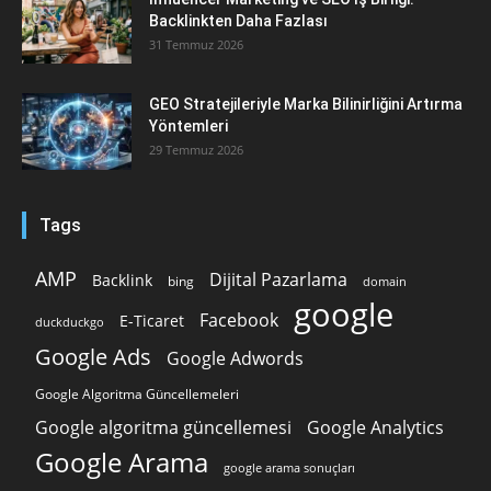
Backlinkten Daha Fazlası
31 Temmuz 2026
GEO Stratejileriyle Marka Bilinirliğini Artırma
Yöntemleri
29 Temmuz 2026
Tags
AMP
Dijital Pazarlama
Backlink
bing
domain
google
Facebook
E-Ticaret
duckduckgo
Google Ads
Google Adwords
Google Algoritma Güncellemeleri
Google algoritma güncellemesi
Google Analytics
Google Arama
google arama sonuçları