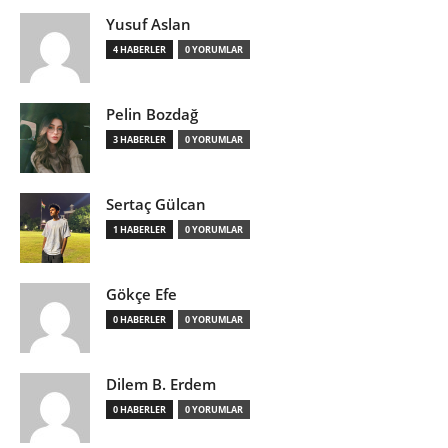
Yusuf Aslan
4 HABERLER
0 YORUMLAR
Pelin Bozdağ
3 HABERLER
0 YORUMLAR
Sertaç Gülcan
1 HABERLER
0 YORUMLAR
Gökçe Efe
0 HABERLER
0 YORUMLAR
Dilem B. Erdem
0 HABERLER
0 YORUMLAR