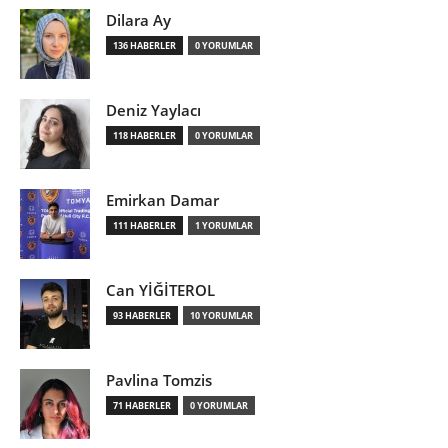
Dilara Ay
136 HABERLER
0 YORUMLAR
Deniz Yaylacı
118 HABERLER
0 YORUMLAR
Emirkan Damar
111 HABERLER
1 YORUMLAR
Can YİĞİTEROL
93 HABERLER
10 YORUMLAR
Pavlina Tomzis
71 HABERLER
0 YORUMLAR