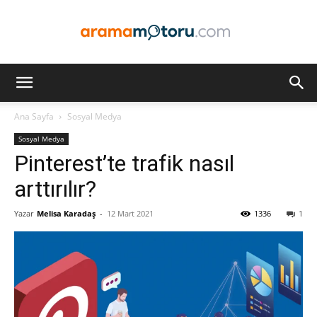
Arama
Ana Sayfa
Sosyal Medya
Sosyal Medya
Motoru
Pinterest’te trafik nasıl
arttırılır?
Yazar
Melisa Karadaş
-
12 Mart 2021
1336
1
Optimizasyonu
ve