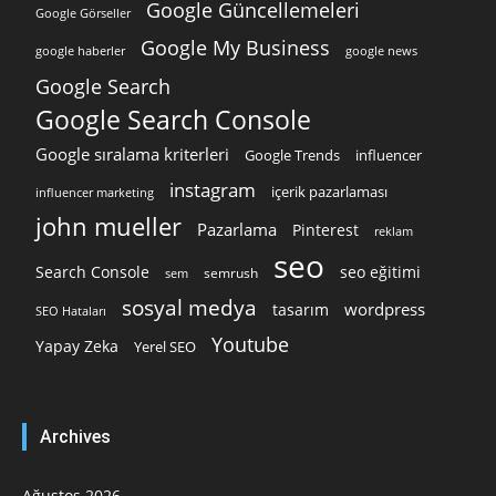
Google Güncellemeleri
Google Görseller
Google My Business
google news
google haberler
Google Search
Google Search Console
Google sıralama kriterleri
Google Trends
influencer
instagram
içerik pazarlaması
influencer marketing
john mueller
Pazarlama
Pinterest
reklam
seo
Search Console
seo eğitimi
semrush
sem
sosyal medya
wordpress
tasarım
SEO Hataları
Youtube
Yapay Zeka
Yerel SEO
Archives
Ağustos 2026