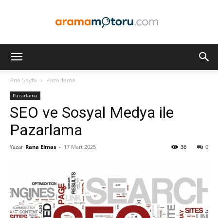
Arama
Ana Sayfa
Pazarlama
Pazarlama
Motoru
SEO ve Sosyal Medya ile
Pazarlama
Yazar
Rana Elmas
-
17 Mart 2025
36
0
Optimizasyonu
ve