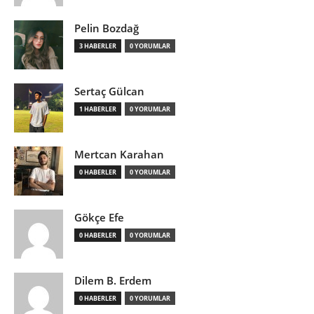
Pelin Bozdağ
3 HABERLER
0 YORUMLAR
Sertaç Gülcan
1 HABERLER
0 YORUMLAR
Mertcan Karahan
0 HABERLER
0 YORUMLAR
Gökçe Efe
0 HABERLER
0 YORUMLAR
Dilem B. Erdem
0 HABERLER
0 YORUMLAR