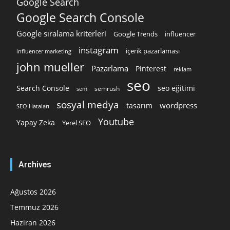
Google Search
Google Search Console
Google sıralama kriterleri
Google Trends
influencer
instagram
içerik pazarlaması
influencer marketing
john mueller
Pazarlama
Pinterest
reklam
seo
Search Console
seo eğitimi
semrush
sem
sosyal medya
wordpress
tasarım
SEO Hataları
Youtube
Yapay Zeka
Yerel SEO
Archives
Ağustos 2026
Temmuz 2026
Haziran 2026