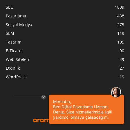
SEO
1809
Pazarlama
438
Sosyal Medya
275
SEM
119
Tasarım
105
E-Ticaret
90
Web Siteleri
49
Etkinlik
27
WordPress
19
Merhaba,
Ben Dijital Pazarlama Uzmanı
Deniz. Size hizmetlerimizle ilgili
yardımcı olmaya çalışacağım.