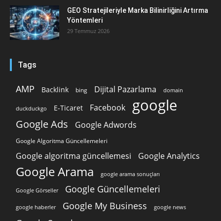
GEO Stratejileriyle Marka Bilinirliğini Artırma
Yöntemleri
29 Temmuz 2026
Tags
AMP
Dijital Pazarlama
Backlink
bing
domain
google
Facebook
E-Ticaret
duckduckgo
Google Ads
Google Adwords
Google Algoritma Güncellemeleri
Google algoritma güncellemesi
Google Analytics
Google Arama
google arama sonuçları
Google Güncellemeleri
Google Görseller
Google My Business
google news
google haberler