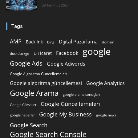
29 Temmuz 2026
Tags
AMP
Dijital Pazarlama
Backlink
bing
domain
google
Facebook
E-Ticaret
duckduckgo
Google Ads
Google Adwords
Google Algoritma Güncellemeleri
Google algoritma güncellemesi
Google Analytics
Google Arama
google arama sonuçları
Google Güncellemeleri
Google Görseller
Google My Business
google news
google haberler
Google Search
Google Search Console