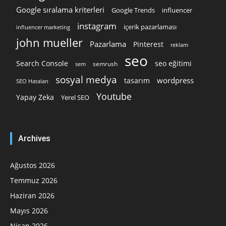
Google sıralama kriterleri
Google Trends
influencer
instagram
içerik pazarlaması
influencer marketing
john mueller
Pazarlama
Pinterest
reklam
seo
Search Console
seo eğitimi
semrush
sem
sosyal medya
wordpress
tasarım
SEO Hataları
Youtube
Yapay Zeka
Yerel SEO
Archives
Ağustos 2026
Temmuz 2026
Haziran 2026
Mayıs 2026
Nisan 2026