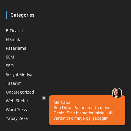
Categories
E-Ticaret
Etkinlik
Pazarlama
SEM
SEO
Sosyal Medya
Tasarım
Uncategorized
Web Siteleri
Merhaba,
Ben Dijital Pazarlama Uzmanı
WordPress
Deniz. Size hizmetlerimizle ilgili
Yapay Zeka
yardımcı olmaya çalışacağım.