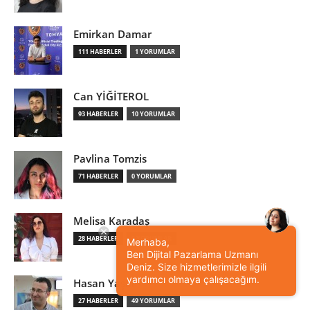
Emirkan Damar
111 HABERLER
1 YORUMLAR
Can YİĞİTEROL
93 HABERLER
10 YORUMLAR
Pavlina Tomzis
71 HABERLER
0 YORUMLAR
Melisa Karadaş
28 HABERLER
0 YORUMLAR
Merhaba,
Ben Dijital Pazarlama Uzmanı
Deniz. Size hizmetlerimizle ilgili
yardımcı olmaya çalışacağım.
Hasan Yaşar
27 HABERLER
49 YORUMLAR