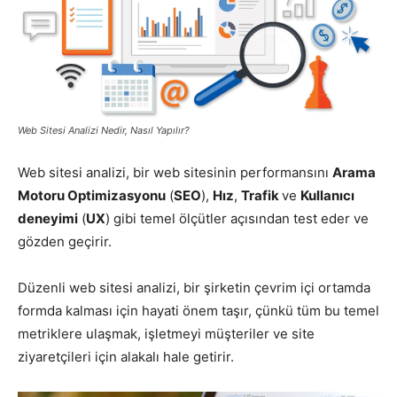
Pazarlaması
–
Web Sitesi Analizi Nedir, Nasıl Yapılır?
Web sitesi analizi, bir web sitesinin performansını
Arama
SEO,
Motoru Optimizasyonu
(
SEO
),
Hız
,
Trafik
ve
Kullanıcı
deneyimi
(
UX
) gibi temel ölçütler açısından test eder ve
gözden geçirir.
SEM,
Düzenli web sitesi analizi, bir şirketin çevrim içi ortamda
formda kalması için hayati önem taşır, çünkü tüm bu temel
metriklere ulaşmak, işletmeyi müşteriler ve site
ASO,
ziyaretçileri için alakalı hale getirir.