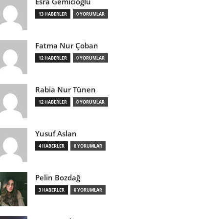
Esra Gemicioğlu
13 HABERLER
0 YORUMLAR
Fatma Nur Çoban
12 HABERLER
0 YORUMLAR
Rabia Nur Tünen
12 HABERLER
0 YORUMLAR
Yusuf Aslan
4 HABERLER
0 YORUMLAR
Pelin Bozdağ
3 HABERLER
0 YORUMLAR