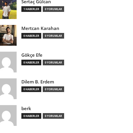
Sertaç Gülcan
1 HABERLER
0 YORUMLAR
Mertcan Karahan
0 HABERLER
0 YORUMLAR
Gökçe Efe
0 HABERLER
0 YORUMLAR
Dilem B. Erdem
0 HABERLER
0 YORUMLAR
berk
0 HABERLER
0 YORUMLAR