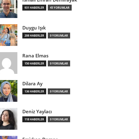
931 HABERLER
45 YORUMLAR
Duygu Işık
208 HABERLER
0 YORUMLAR
Rana Elmas
150 HABERLER
0 YORUMLAR
Dilara Ay
136 HABERLER
0 YORUMLAR
Deniz Yaylacı
118 HABERLER
0 YORUMLAR