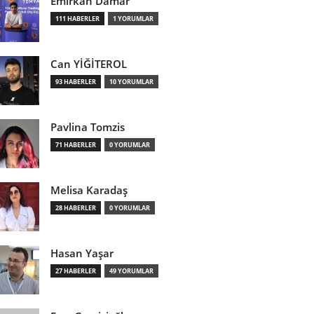
Emirkan Damar
111 HABERLER
1 YORUMLAR
Can YİĞİTEROL
93 HABERLER
10 YORUMLAR
Pavlina Tomzis
71 HABERLER
0 YORUMLAR
Melisa Karadaş
28 HABERLER
0 YORUMLAR
Hasan Yaşar
27 HABERLER
49 YORUMLAR