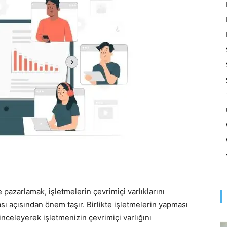
Optimizasyonu
ve
Pazarlaması
 pazarlamak, işletmelerin çevrimiçi varlıklarını
–
ı açısından önem taşır. Birlikte işletmelerin yapması
nceleyerek işletmenizin çevrimiçi varlığını