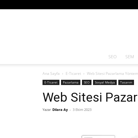
SEO
SEM
Ana Sayfa
E-Ticaret
Web Sitesi Pazarlama Yöntem
E-Ticaret
Pazarlama
SEO
Sosyal Medya
Tasarım
Web Sitesi Paza
Yazar
Dilara Ay
-
3 Ekim 2023