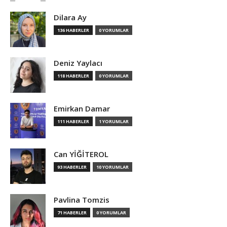
Dilara Ay
136 HABERLER
0 YORUMLAR
Deniz Yaylacı
118 HABERLER
0 YORUMLAR
Emirkan Damar
111 HABERLER
1 YORUMLAR
Can YİĞİTEROL
93 HABERLER
10 YORUMLAR
Pavlina Tomzis
71 HABERLER
0 YORUMLAR