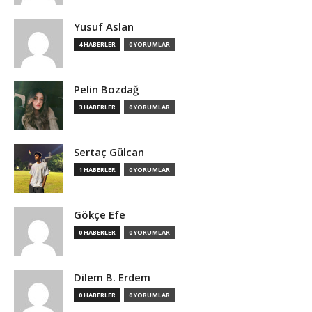
Yusuf Aslan
4 HABERLER
0 YORUMLAR
Pelin Bozdağ
3 HABERLER
0 YORUMLAR
Sertaç Gülcan
1 HABERLER
0 YORUMLAR
Gökçe Efe
0 HABERLER
0 YORUMLAR
Dilem B. Erdem
0 HABERLER
0 YORUMLAR