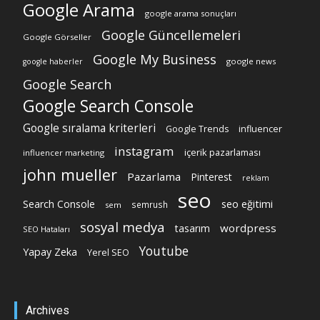
Google Arama
google arama sonuçları
Google Güncellemeleri
Google Görseller
Google My Business
google news
google haberler
Google Search
Google Search Console
Google sıralama kriterleri
Google Trends
influencer
instagram
içerik pazarlaması
influencer marketing
john mueller
Pazarlama
Pinterest
reklam
seo
Search Console
seo eğitimi
semrush
sem
sosyal medya
wordpress
tasarım
SEO Hataları
Youtube
Yapay Zeka
Yerel SEO
Archives