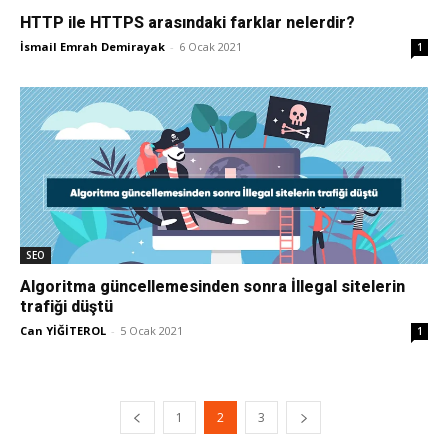
HTTP ile HTTPS arasındaki farklar nelerdir?
İsmail Emrah Demirayak
-
6 Ocak 2021
1
SEO
Algoritma güncellemesinden sonra İllegal sitelerin
trafiği düştü
Can YİĞİTEROL
-
5 Ocak 2021
1
1
2
3