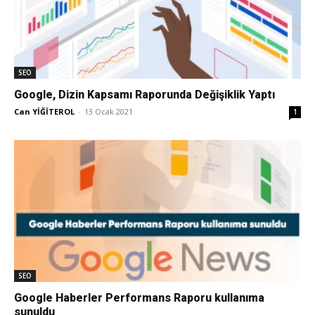
Tasarım,
SEO
UI/UX
Google, Dizin Kapsamı Raporunda Değişiklik Yaptı
Can YİĞİTEROL
-
13 Ocak 2021
1
SEO
Google Haberler Performans Raporu kullanıma
sunuldu