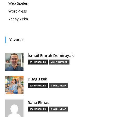
Web Siteleri
WordPress
Yapay Zeka
Yazarlar
İsmail Emrah Demirayak
931 HABERLER
45 YORUMLAR
Duygu Işık
208 HABERLER
0 YORUMLAR
Rana Elmas
150 HABERLER
0 YORUMLAR