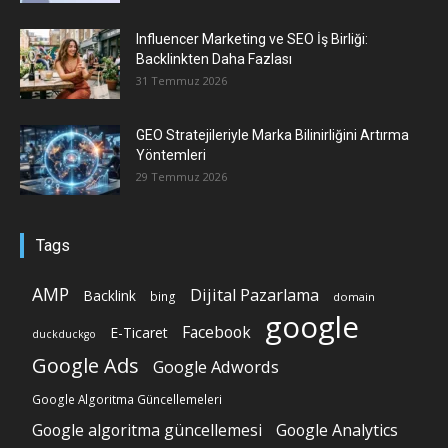
Influencer Marketing ve SEO İş Birliği:
Backlinkten Daha Fazlası
31 Temmuz 2026
GEO Stratejileriyle Marka Bilinirliğini Artırma
Yöntemleri
29 Temmuz 2026
Tags
AMP
Dijital Pazarlama
Backlink
bing
domain
google
Facebook
E-Ticaret
duckduckgo
Google Ads
Google Adwords
Google Algoritma Güncellemeleri
Google algoritma güncellemesi
Google Analytics