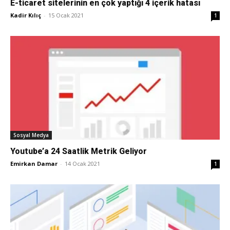
E-ticaret sitelerinin en çok yaptığı 4 içerik hatası
Kadir Kılıç
-
15 Ocak 2021
1
Pazarlaması
–
SEO,
Sosyal Medya
Youtube’a 24 Saatlik Metrik Geliyor
SEM,
Emirkan Damar
-
14 Ocak 2021
1
ASO,