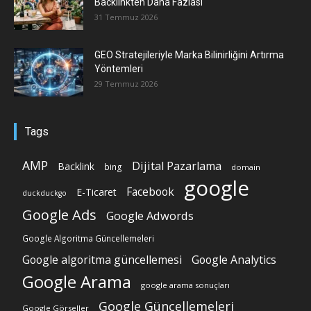
Backlinkten Daha Fazlası
31 Temmuz 2026
GEO Stratejileriyle Marka Bilinirliğini Artırma
Yöntemleri
29 Temmuz 2026
Tags
AMP
Dijital Pazarlama
Backlink
bing
domain
google
Facebook
E-Ticaret
duckduckgo
Google Ads
Google Adwords
Google Algoritma Güncellemeleri
Google algoritma güncellemesi
Google Analytics
Google Arama
google arama sonuçları
Google Güncellemeleri
Google Görseller