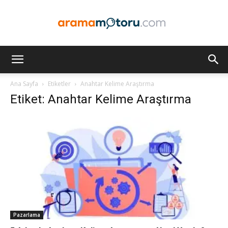
Arama
Ana Sayfa
Etiketler
Anahtar Kelime Araştırma
Etiket: Anahtar Kelime Araştırma
Motoru
Optimizasyonu
ve
Pazarlama