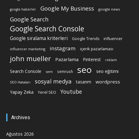
Google My Business
google news
google haberler
Google Search
Google Search Console
Google sıralama kriterleri
Google Trends
influencer
instagram
içerik pazarlaması
influencer marketing
john mueller
Pazarlama
Pinterest
reklam
seo
Search Console
seo eğitimi
semrush
sem
sosyal medya
wordpress
tasarım
SEO Hataları
Youtube
Yapay Zeka
Yerel SEO
Archives
Ağustos 2026