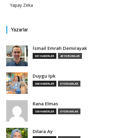
Yapay Zeka
Yazarlar
İsmail Emrah Demirayak
931 HABERLER
45 YORUMLAR
Duygu Işık
208 HABERLER
0 YORUMLAR
Rana Elmas
150 HABERLER
0 YORUMLAR
Dilara Ay