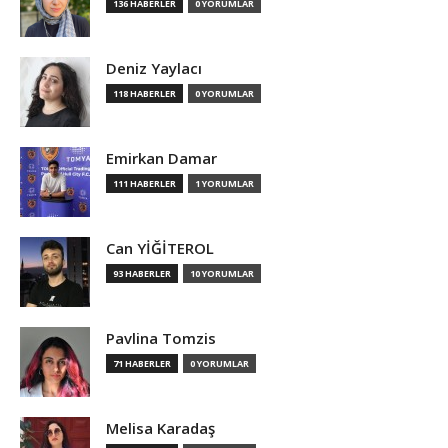
136 HABERLER
0 YORUMLAR
Deniz Yaylacı
118 HABERLER
0 YORUMLAR
Emirkan Damar
111 HABERLER
1 YORUMLAR
Can YİĞİTEROL
93 HABERLER
10 YORUMLAR
Pavlina Tomzis
71 HABERLER
0 YORUMLAR
Melisa Karadaş