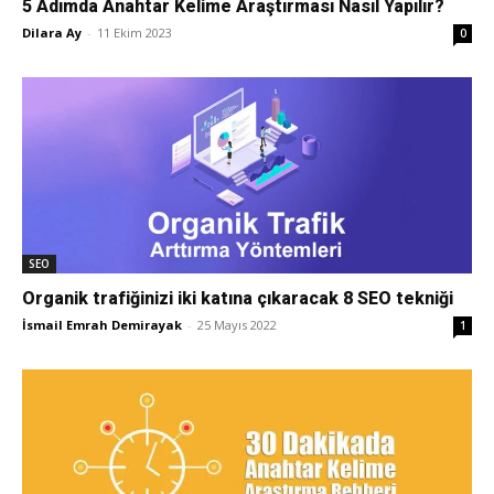
5 Adımda Anahtar Kelime Araştırması Nasıl Yapılır?
Dilara Ay
-
11 Ekim 2023
0
Pazarlaması
–
SEO,
SEO
Organik trafiğinizi iki katına çıkaracak 8 SEO tekniği
İsmail Emrah Demirayak
-
25 Mayıs 2022
1
SEM,
ASO,