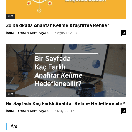
Tasarım,
SEO
30 Dakikada Anahtar Kelime Araştırma Rehberi
İsmail Emrah Demirayak
-
15 Ağustos 2017
0
UI/UX
SEO
Bir Sayfada Kaç Farklı Anahtar Kelime Hedeflenebilir?
İsmail Emrah Demirayak
-
12 Mayıs 2017
0
Ara