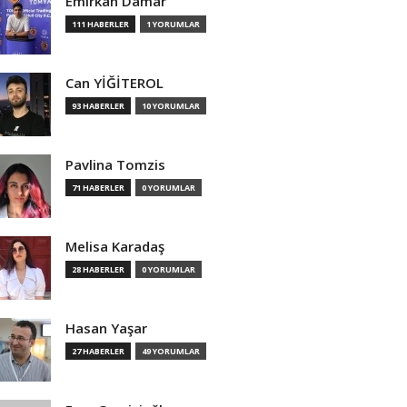
Emirkan Damar
111 HABERLER
1 YORUMLAR
Can YİĞİTEROL
93 HABERLER
10 YORUMLAR
Pavlina Tomzis
71 HABERLER
0 YORUMLAR
Melisa Karadaş
28 HABERLER
0 YORUMLAR
Hasan Yaşar
27 HABERLER
49 YORUMLAR