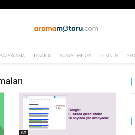
PAZARLAMA
TASARIM
SOSYAL MEDYA
ETKINLIK
SEO
Arama
amaları
Motoru
SEO