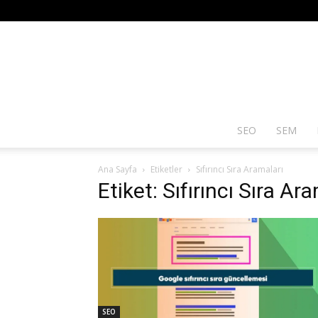
SEO
SEM
Ana Sayfa
Etiketler
Sıfırıncı Sıra Aramaları
Etiket: Sıfırıncı Sıra Ar
SEO