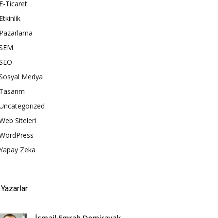
E-Ticaret
Etkinlik
Pazarlama
SEM
SEO
Sosyal Medya
Tasarım
Uncategorized
Web Siteleri
WordPress
Yapay Zeka
Yazarlar
İsmail Emrah Demirayak