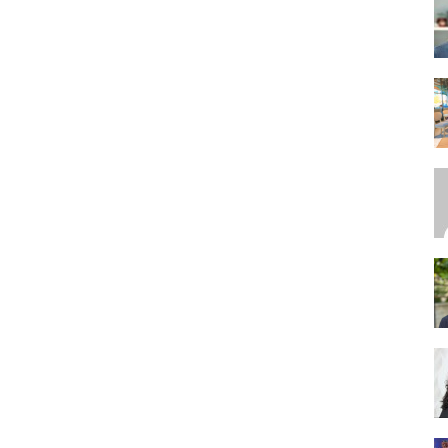
SEO,
SEM,
ASO,