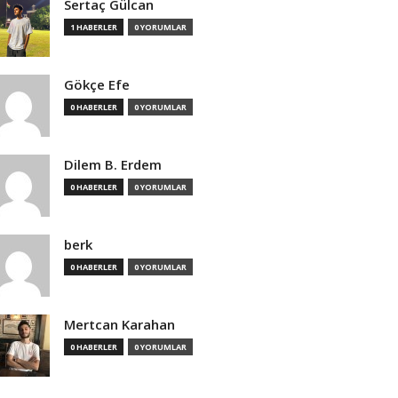
Sertaç Gülcan
1 HABERLER
0 YORUMLAR
Gökçe Efe
0 HABERLER
0 YORUMLAR
Dilem B. Erdem
0 HABERLER
0 YORUMLAR
berk
0 HABERLER
0 YORUMLAR
Mertcan Karahan
0 HABERLER
0 YORUMLAR