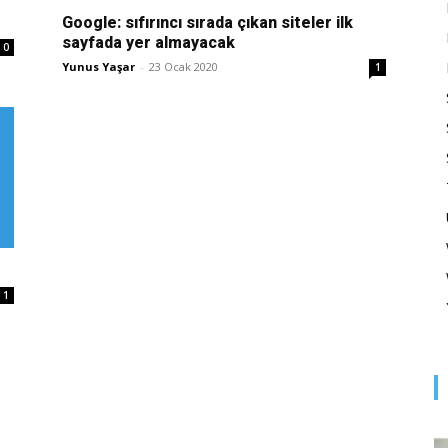
Optimizasyonu
Google: sıfırıncı sırada çıkan siteler ilk
sayfada yer almayacak
0
Yunus Yaşar
-
23 Ocak 2020
1
ve
Pazarlaması
1
–