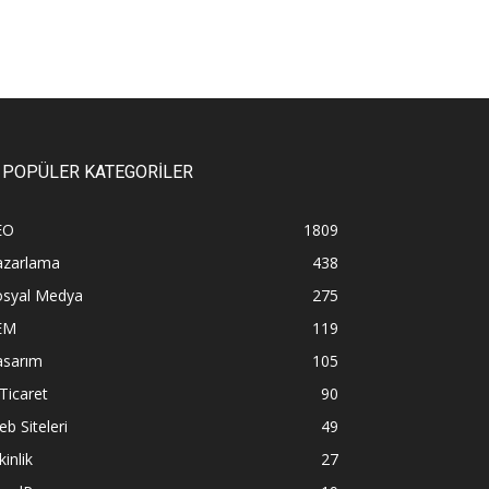
POPÜLER KATEGORİLER
EO
1809
azarlama
438
osyal Medya
275
EM
119
asarım
105
Ticaret
90
b Siteleri
49
kinlik
27