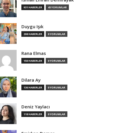
931 HABERLER
45 YORUMLAR
Duygu Işık
208 HABERLER
0 YORUMLAR
Rana Elmas
150 HABERLER
0 YORUMLAR
Dilara Ay
136 HABERLER
0 YORUMLAR
Deniz Yaylacı
118 HABERLER
0 YORUMLAR