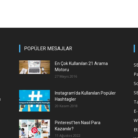
POPÜLER MESAJLAR
En Çok Kullanılan 21 Arama
S
Motoru
P
27 Mayıs 2016
S
S
Instagram’da Kullanılan Popüler
ı
Hashtagler
T
20 Kasım 2018
E-
We
Pinterest’ten Nasıl Para
Kazanılır?
Et
11 Ağustos 2022