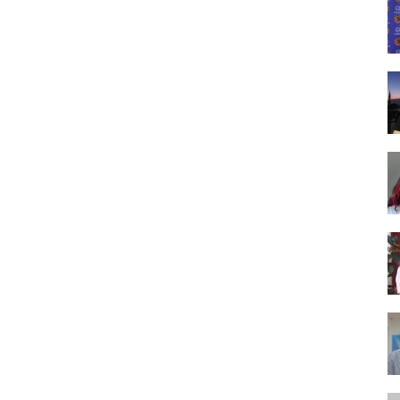
Tasarım,
UI/UX