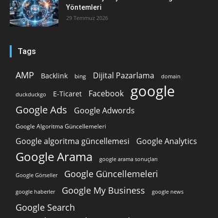
Yöntemleri
29 Temmuz 2026
Tags
AMP
Dijital Pazarlama
Backlink
bing
domain
google
Facebook
E-Ticaret
duckduckgo
Google Ads
Google Adwords
Google Algoritma Güncellemeleri
Google algoritma güncellemesi
Google Analytics
Google Arama
google arama sonuçları
Google Güncellemeleri
Google Görseller
Google My Business
google news
google haberler
Google Search