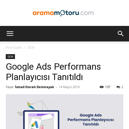
Arama
Ana Sayfa
SEM
SEM
Motoru
Google Ads Performans
Planlayıcısı Tanıtıldı
Yazar
İsmail Emrah Demirayak
-
14 Mayıs 2019
137
2
Optimizasyonu
ve