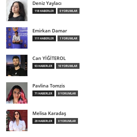
Deniz Yaylacı
118 HABERLER
0 YORUMLAR
Emirkan Damar
111 HABERLER
1 YORUMLAR
Can YİĞİTEROL
93 HABERLER
10 YORUMLAR
Pavlina Tomzis
71 HABERLER
0 YORUMLAR
Melisa Karadaş
28 HABERLER
0 YORUMLAR