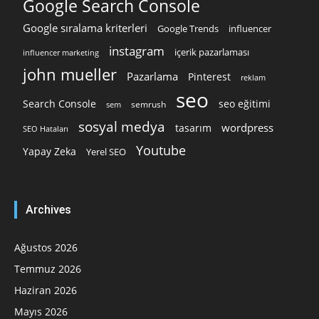
Google Search Console
Google sıralama kriterleri
Google Trends
influencer
instagram
içerik pazarlaması
influencer marketing
john mueller
Pazarlama
Pinterest
reklam
seo
Search Console
seo eğitimi
semrush
sem
sosyal medya
wordpress
tasarım
SEO Hataları
Youtube
Yapay Zeka
Yerel SEO
Archives
Ağustos 2026
Temmuz 2026
Haziran 2026
Mayıs 2026