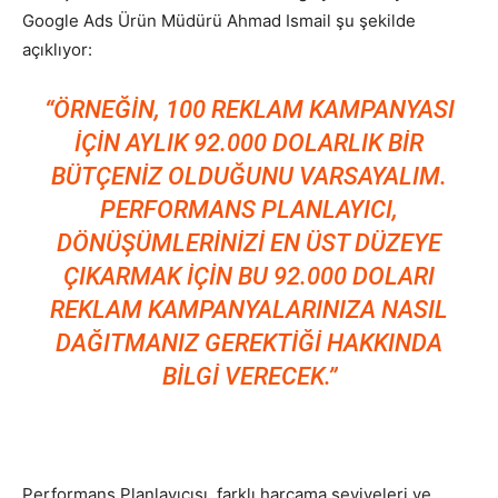
Google Ads Ürün Müdürü Ahmad Ismail şu şekilde
Tasarım,
açıklıyor:
“ÖRNEĞIN, 100 REKLAM KAMPANYASI
IÇIN AYLIK 92.000 DOLARLIK BIR
UI/UX
BÜTÇENIZ OLDUĞUNU VARSAYALIM.
PERFORMANS PLANLAYICI,
DÖNÜŞÜMLERINIZI EN ÜST DÜZEYE
ÇIKARMAK IÇIN BU 92.000 DOLARI
REKLAM KAMPANYALARINIZA NASIL
DAĞITMANIZ GEREKTIĞI HAKKINDA
BILGI VERECEK.”
Performans Planlayıcısı, farklı harcama seviyeleri ve