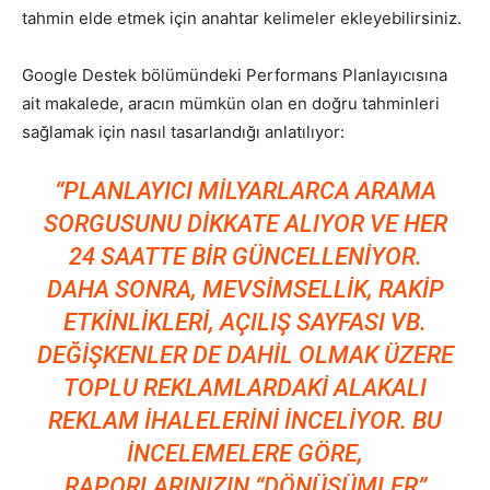
tahmin elde etmek için anahtar kelimeler ekleyebilirsiniz.
Google Destek bölümündeki Performans Planlayıcısına
ait makalede, aracın mümkün olan en doğru tahminleri
sağlamak için nasıl tasarlandığı anlatılıyor:
“PLANLAYICI MILYARLARCA ARAMA
SORGUSUNU DIKKATE ALIYOR VE HER
24 SAATTE BIR GÜNCELLENIYOR.
DAHA SONRA, MEVSIMSELLIK, RAKIP
ETKINLIKLERI, AÇILIŞ SAYFASI VB.
DEĞIŞKENLER DE DAHIL OLMAK ÜZERE
TOPLU REKLAMLARDAKI ALAKALI
REKLAM IHALELERINI INCELIYOR. BU
INCELEMELERE GÖRE,
RAPORLARINIZIN “DÖNÜŞÜMLER”