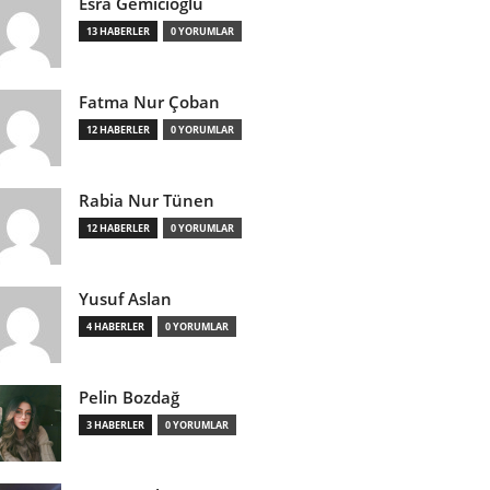
Esra Gemicioğlu
13 HABERLER
0 YORUMLAR
Fatma Nur Çoban
12 HABERLER
0 YORUMLAR
Rabia Nur Tünen
12 HABERLER
0 YORUMLAR
Yusuf Aslan
4 HABERLER
0 YORUMLAR
Pelin Bozdağ
3 HABERLER
0 YORUMLAR