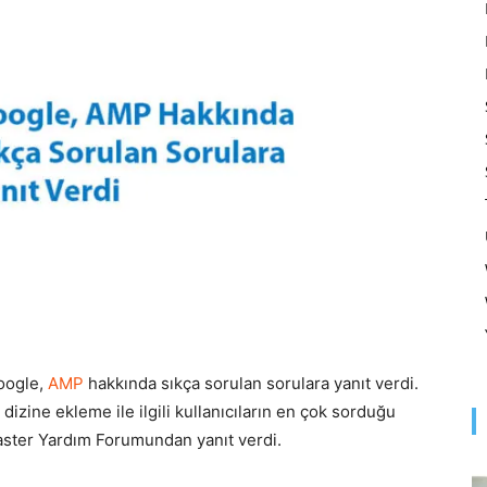
Optimizasyonu
ve
Pazarlaması
oogle,
AMP
hakkında sıkça sorulan sorulara yanıt verdi.
izine ekleme ile ilgili kullanıcıların en çok sorduğu
–
master Yardım Forumundan yanıt verdi.