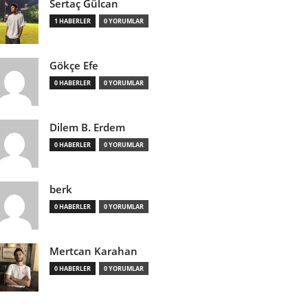
Sertaç Gülcan
1 HABERLER
0 YORUMLAR
Gökçe Efe
0 HABERLER
0 YORUMLAR
Dilem B. Erdem
0 HABERLER
0 YORUMLAR
berk
0 HABERLER
0 YORUMLAR
Mertcan Karahan
0 HABERLER
0 YORUMLAR