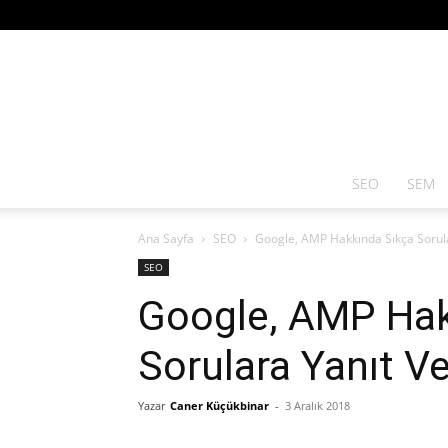
SEO
SEM
Ana Sayfa
SEO
Google, AMP Hakkında Sıkça Sorula
SEO
Google, AMP Hak
Sorulara Yanıt Ve
Yazar
Caner Küçükbinar
-
3 Aralık 2018