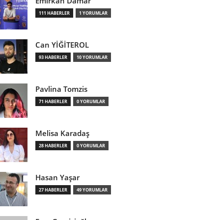
Emirkan Damar
111 HABERLER
1 YORUMLAR
Can YİĞİTEROL
93 HABERLER
10 YORUMLAR
Pavlina Tomzis
71 HABERLER
0 YORUMLAR
Melisa Karadaş
28 HABERLER
0 YORUMLAR
Hasan Yaşar
27 HABERLER
49 YORUMLAR