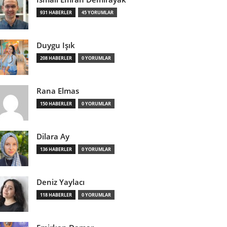
931 HABERLER
45 YORUMLAR
Duygu Işık
208 HABERLER
0 YORUMLAR
Rana Elmas
150 HABERLER
0 YORUMLAR
Dilara Ay
136 HABERLER
0 YORUMLAR
Deniz Yaylacı
118 HABERLER
0 YORUMLAR