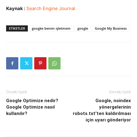
Kaynak :
Search Engine Journal
ETIKETLER
googke benim işletmem
google
Google My Business
Önceki İçerik
Sonraki İçerik
Google Optimize nedir?
Google, noindex
Google Optimize nasıl
yönergelerinin
kullanılır?
robots.txt’ten kaldırılması
için uyarı gönderiyor