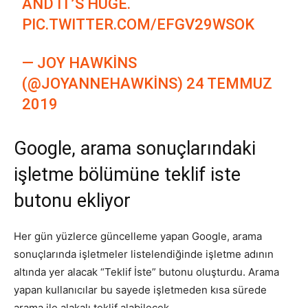
AND IT’S HUGE.
PIC.TWITTER.COM/EFGV29WSOK
Tasarım,
— JOY HAWKINS
(@JOYANNEHAWKINS)
24 TEMMUZ
UI/UX
2019
Google, arama sonuçlarındaki
işletme bölümüne teklif iste
butonu ekliyor
Her gün yüzlerce güncelleme yapan Google, arama
sonuçlarında işletmeler listelendiğinde işletme adının
altında yer alacak “Teklif İste” butonu oluşturdu. Arama
yapan kullanıcılar bu sayede işletmeden kısa sürede
arama ile alakalı teklif alabilecek.