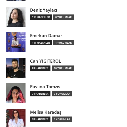
Deniz Yaylacı
118 HABERLER
0 YORUMLAR
Emirkan Damar
111 HABERLER
1 YORUMLAR
Can YİĞİTEROL
93 HABERLER
10 YORUMLAR
Pavlina Tomzis
71 HABERLER
0 YORUMLAR
Melisa Karadaş
28 HABERLER
0 YORUMLAR