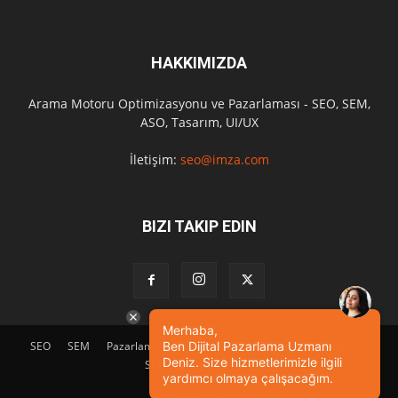
HAKKIMIZDA
Arama Motoru Optimizasyonu ve Pazarlaması - SEO, SEM,
ASO, Tasarım, UI/UX
İletişim:
seo@imza.com
BIZI TAKIP EDIN
Merhaba,
SEO
SEM
Pazarlama
Tasarım
Sosyal Medya
Etkinlik
Ben Dijital Pazarlama Uzmanı
Deniz. Size hizmetlerimizle ilgili
SEO Eğitimi
İletişim
yardımcı olmaya çalışacağım.
© Powered by
imza