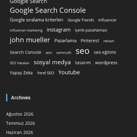
Google Search
Google Search Console
Google sıralama kriterleri
Google Trends
influencer
instagram
içerik pazarlaması
influencer marketing
john mueller
Pazarlama
Pinterest
reklam
seo
Search Console
seo eğitimi
semrush
sem
sosyal medya
wordpress
tasarım
SEO Hataları
Youtube
Yapay Zeka
Yerel SEO
Archives
Ağustos 2026
Temmuz 2026
Haziran 2026