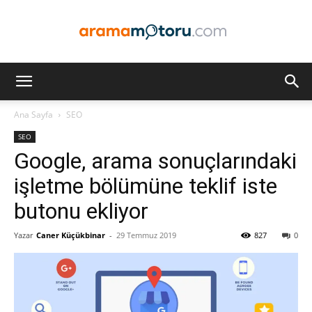
Arama
Ana Sayfa
SEO
SEO
Motoru
Google, arama sonuçlarındaki
işletme bölümüne teklif iste
butonu ekliyor
Optimizasyonu
Yazar
Caner Küçükbinar
-
29 Temmuz 2019
827
0
ve