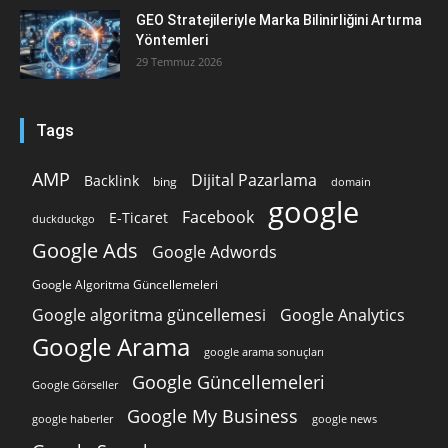
GEO Stratejileriyle Marka Bilinirliğini Artırma
Yöntemleri
29 Temmuz 2026
Tags
AMP
Dijital Pazarlama
Backlink
bing
domain
google
Facebook
E-Ticaret
duckduckgo
Google Ads
Google Adwords
Google Algoritma Güncellemeleri
Google algoritma güncellemesi
Google Analytics
Google Arama
google arama sonuçları
Google Güncellemeleri
Google Görseller
Google My Business
google news
google haberler