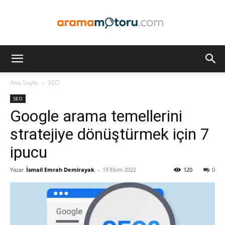
Arama
Ana Sayfa
SEO
SEO
Motoru
Google arama temellerini
stratejiye dönüştürmek için 7
ipucu
Optimizasyonu
Yazar
İsmail Emrah Demirayak
-
19 Ekim 2022
120
0
ve