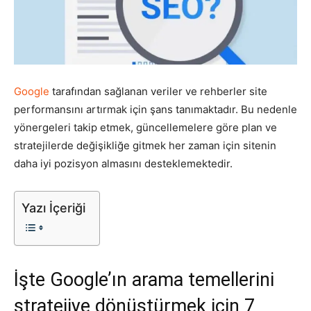
Pazarlaması
–
Google
tarafından sağlanan veriler ve rehberler site
performansını artırmak için şans tanımaktadır. Bu nedenle
yönergeleri takip etmek, güncellemelere göre plan ve
stratejilerde değişikliğe gitmek her zaman için sitenin
SEO,
daha iyi pozisyon almasını desteklemektedir.
Yazı İçeriği
SEM,
İşte Google’ın arama temellerini
ASO,
stratejiye dönüştürmek için 7