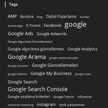
Tags
AMP
Dijital Pazarlama
Backlink
bing
domain
google
Facebook
E-Ticaret
duckduckgo
Google Ads
Google Adwords
Google Algoritma Güncellemeleri
Google algoritma güncellemesi
Google Analytics
Google Arama
google arama sonuçları
Google Güncellemeleri
Google Görseller
Google My Business
google news
google haberler
Google Search
Google Search Console
Google sıralama kriterleri
Google Trends
influencer
instagram
içerik pazarlaması
influencer marketing