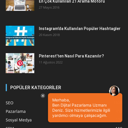
En Çok Kullanılan 21 Arama Motoru
27 Mayıs 2016
Instagram’da Kullanılan Popüler Hashtagler
20 Kasım 2018
Pinterest’ten Nasıl Para Kazanılır?
11 Ağustos 2022
POPÜLER KATEGORİLER
Merhaba,
SEO
1809
Ben Dijital Pazarlama Uzmanı
Deniz. Size hizmetlerimizle ilgili
Pazarlama
438
yardımcı olmaya çalışacağım.
Sosyal Medya
275