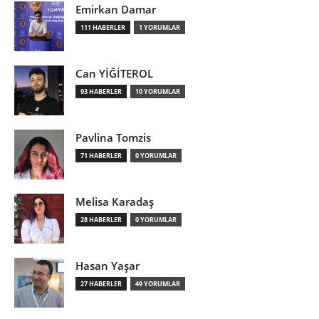
Emirkan Damar
111 HABERLER
1 YORUMLAR
Can YİĞİTEROL
93 HABERLER
10 YORUMLAR
Pavlina Tomzis
71 HABERLER
0 YORUMLAR
Melisa Karadaş
28 HABERLER
0 YORUMLAR
Hasan Yaşar
27 HABERLER
49 YORUMLAR