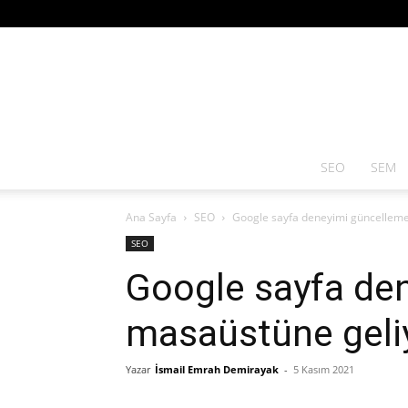
SEO
SEM
Ana Sayfa
SEO
Google sayfa deneyimi güncelleme
SEO
Google sayfa de
masaüstüne geli
Yazar
İsmail Emrah Demirayak
-
5 Kasım 2021