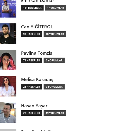
Emirkan Damar
111 HABERLER
1 YORUMLAR
Can YİĞİTEROL
93 HABERLER
10 YORUMLAR
Pavlina Tomzis
71 HABERLER
0 YORUMLAR
Melisa Karadaş
28 HABERLER
0 YORUMLAR
Hasan Yaşar
27 HABERLER
49 YORUMLAR