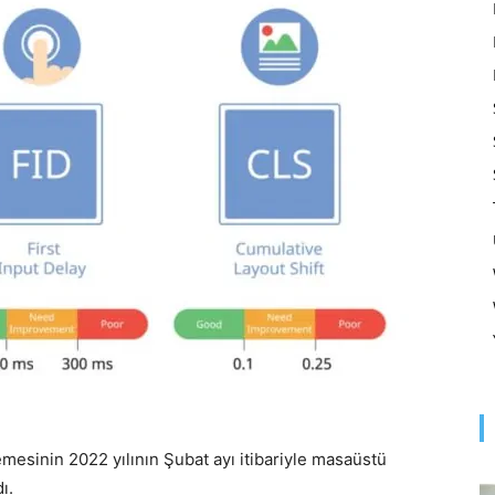
Optimizasyonu
ve
Pazarlaması
–
mesinin 2022 yılının Şubat ayı itibariyle masaüstü
dı.