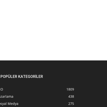
POPÜLER KATEGORİLER
EO
1809
azarlama
438
osyal Medya
275