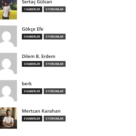
Sertaç Gülcan
1 HABERLER
0 YORUMLAR
Gökçe Efe
0 HABERLER
0 YORUMLAR
Dilem B. Erdem
0 HABERLER
0 YORUMLAR
berk
0 HABERLER
0 YORUMLAR
Mertcan Karahan
0 HABERLER
0 YORUMLAR