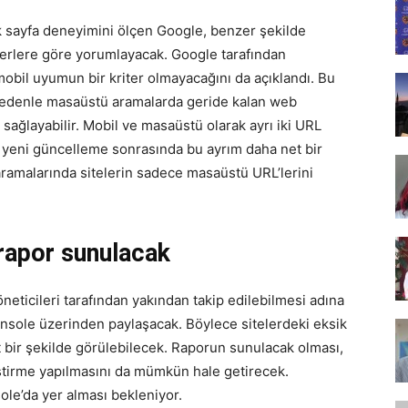
Tasarım,
k sayfa deneyimini ölçen Google, benzer şekilde
terlere göre yorumlayacak. Google tarafından
mobil uyumun bir kriter olmayacağını da açıklandı. Bu
edenle masaüstü aramalarda geride kalan web
 sağlayabilir. Mobil ve masaüstü olarak ayrı iki URL
UI/UX
 yeni güncelleme sonrasında bu ayrım daha net bir
ramalarında sitelerin sadece masaüstü URL’lerini
 rapor sunulacak
eticileri tarafından yakından takip edilebilmesi adına
nsole üzerinden paylaşacak. Böylece sitelerdeki eksik
t bir şekilde görülebilecek. Raporun sunulacak olması,
eştirme yapılmasını da mümkün hale getirecek.
le’da yer alması bekleniyor.