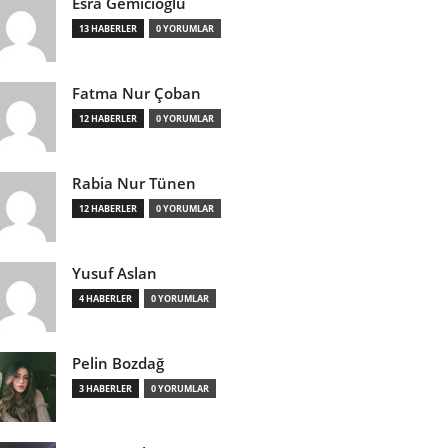
Esra Gemicioğlu
13 HABERLER
0 YORUMLAR
Fatma Nur Çoban
12 HABERLER
0 YORUMLAR
Rabia Nur Tünen
12 HABERLER
0 YORUMLAR
Yusuf Aslan
4 HABERLER
0 YORUMLAR
Pelin Bozdağ
3 HABERLER
0 YORUMLAR