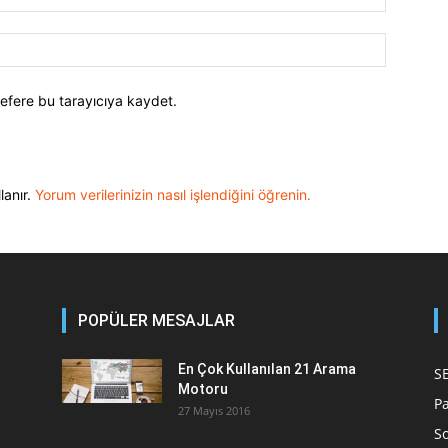
efere bu tarayıcıya kaydet.
lanır.
Yorum verilerinizin nasıl işlendiğini öğrenin.
POPÜLER MESAJLAR
En Çok Kullanılan 21 Arama
S
Motoru
P
27 Mayıs 2016
S