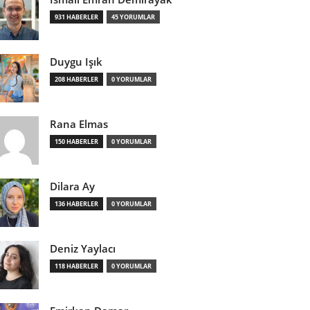
931 HABERLER
45 YORUMLAR
Duygu Işık
208 HABERLER
0 YORUMLAR
Rana Elmas
150 HABERLER
0 YORUMLAR
Dilara Ay
136 HABERLER
0 YORUMLAR
Deniz Yaylacı
118 HABERLER
0 YORUMLAR