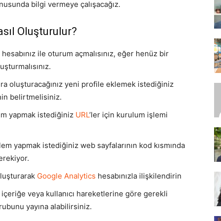
nusunda bilgi vermeye çalışacağız.
ıl Oluşturulur?
SEO,
e hesabınız ile oturum açmalısınız, eğer henüz bir
uşturmalısınız.
onra oluşturacağınız yeni profile eklemek istediğiniz
in belirtmelisiniz.
SEM,
lem yapmak istediğiniz
URL
’ler için kurulum işlemi
lem yapmak istediğiniz web sayfalarının kod kısmında
erekiyor.
ASO,
oluşturarak
Google Analytics
hesabınızla ilişkilendirin
 içeriğe veya kullanıcı hareketlerine göre gerekli
grubunu yayına alabilirsiniz.