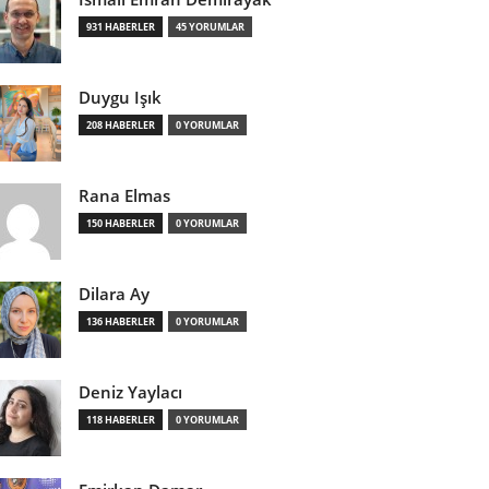
931 HABERLER
45 YORUMLAR
Duygu Işık
208 HABERLER
0 YORUMLAR
Rana Elmas
150 HABERLER
0 YORUMLAR
Dilara Ay
136 HABERLER
0 YORUMLAR
Deniz Yaylacı
118 HABERLER
0 YORUMLAR