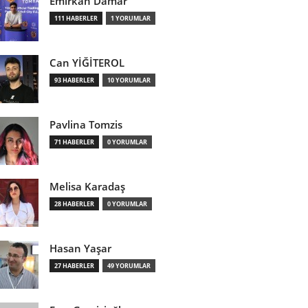
Emirkan Damar
111 HABERLER
1 YORUMLAR
Can YİĞİTEROL
93 HABERLER
10 YORUMLAR
Pavlina Tomzis
71 HABERLER
0 YORUMLAR
Melisa Karadaş
28 HABERLER
0 YORUMLAR
Hasan Yaşar
27 HABERLER
49 YORUMLAR