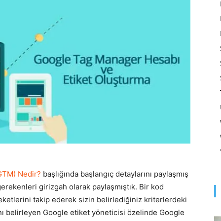
Optimizasyonu
ve
Pazarlaması
GTM) Nedir?
başlığında başlangıç detaylarını paylaşmış
rekenleri girizgah olarak paylaşmıştık. Bir kod
–
eketlerini takip ederek sizin belirlediğiniz kriterlerdeki
ı belirleyen Google etiket yöneticisi özelinde Google