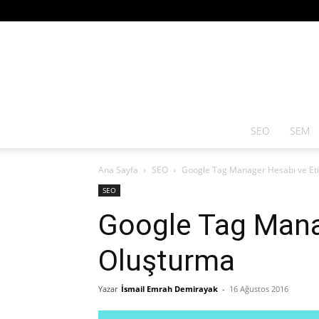
SEO
SEM
Ana Sayfa
SEO
Google Tag Manager Hesabı ve Et
SEO
Google Tag Mana
Oluşturma
Yazar
İsmail Emrah Demirayak
-
16 Ağustos 2016