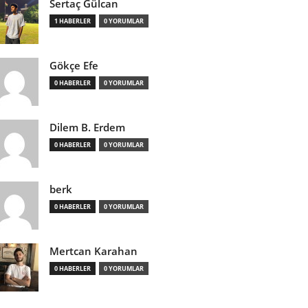
Sertaç Gülcan
1 HABERLER
0 YORUMLAR
Gökçe Efe
0 HABERLER
0 YORUMLAR
Dilem B. Erdem
0 HABERLER
0 YORUMLAR
berk
0 HABERLER
0 YORUMLAR
Mertcan Karahan
0 HABERLER
0 YORUMLAR