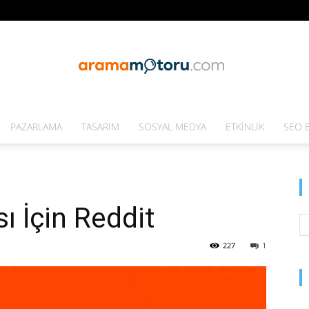
PAZARLAMA
TASARIM
SOSYAL MEDYA
ETKINLIK
SEO E
Arama
ı İçin Reddit
Motoru
227
1