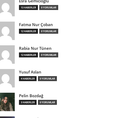
Esra Gemicioğlu
13 HABERLER
0 YORUMLAR
Fatma Nur Çoban
12 HABERLER
0 YORUMLAR
Rabia Nur Tünen
12 HABERLER
0 YORUMLAR
Yusuf Aslan
4 HABERLER
0 YORUMLAR
Pelin Bozdağ
3 HABERLER
0 YORUMLAR