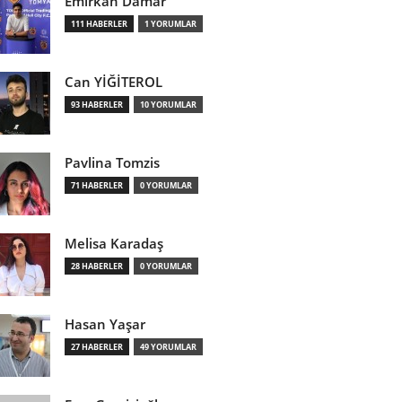
Emirkan Damar
111 HABERLER
1 YORUMLAR
Can YİĞİTEROL
93 HABERLER
10 YORUMLAR
Pavlina Tomzis
71 HABERLER
0 YORUMLAR
Melisa Karadaş
28 HABERLER
0 YORUMLAR
Hasan Yaşar
27 HABERLER
49 YORUMLAR