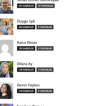
931 HABERLER
45 YORUMLAR
Duygu Işık
208 HABERLER
0 YORUMLAR
Rana Elmas
150 HABERLER
0 YORUMLAR
Dilara Ay
136 HABERLER
0 YORUMLAR
Deniz Yaylacı
118 HABERLER
0 YORUMLAR