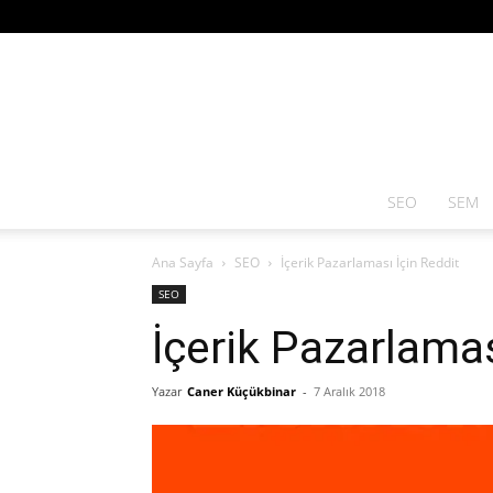
SEO
SEM
Ana Sayfa
SEO
İçerik Pazarlaması İçin Reddit
SEO
İçerik Pazarlamas
Yazar
Caner Küçükbinar
-
7 Aralık 2018