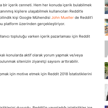
 bir içerik cenneti. Hem her konuda içerik bulabilmek
ınmış kişilere ulaşabilmek kullanıcıları Reddit’e
bilindik kişi Google Mühendisi
John Mueller
de Reddit’i
SEO,
 bu platform üzerinden gerçekleştiriyor.
ullanıcı topluluğu varken içerik pazarlaması için Reddit
SEM,
lakalı konularda aktif olarak yorum yapmak ve/veya
ulunmak sitenizin ziyaretçi sayısını arttırabilir.
mak için motive etmek için Reddit 2018 İstatistiklerini
ASO,
iklerini duyurdu. Reddit’in yayınladığı istatistikler ise