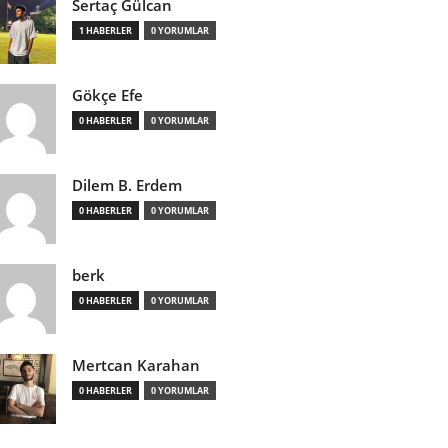
Sertaç Gülcan
1 HABERLER
0 YORUMLAR
Gökçe Efe
0 HABERLER
0 YORUMLAR
Dilem B. Erdem
0 HABERLER
0 YORUMLAR
berk
0 HABERLER
0 YORUMLAR
Mertcan Karahan
0 HABERLER
0 YORUMLAR