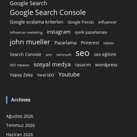
Google Search
Google Search Console
Google sıralama kriterleri
Google Trends
influencer
instagram
içerik pazarlaması
influencer marketing
john mueller
Pazarlama
Pinterest
reklam
seo
Search Console
seo eğitimi
semrush
sem
sosyal medya
wordpress
tasarım
SEO Hataları
Youtube
Yapay Zeka
Yerel SEO
Archives
Ağustos 2026
Temmuz 2026
Haziran 2026