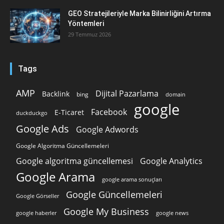
GEO Stratejileriyle Marka Bilinirliğini Artırma
Yöntemleri
29 Temmuz 2026
Tags
AMP
Dijital Pazarlama
Backlink
bing
domain
google
Facebook
E-Ticaret
duckduckgo
Google Ads
Google Adwords
Google Algoritma Güncellemeleri
Google algoritma güncellemesi
Google Analytics
Google Arama
google arama sonuçları
Google Güncellemeleri
Google Görseller
Google My Business
google news
google haberler