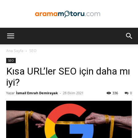
Arama
Ana Sayfa
SEO
SEO
Motoru
Kısa URL’ler SEO için daha mı
iyi?
Yazar
İsmail Emrah Demirayak
-
28 Ekim 2021
336
0
Optimizasyonu
ve