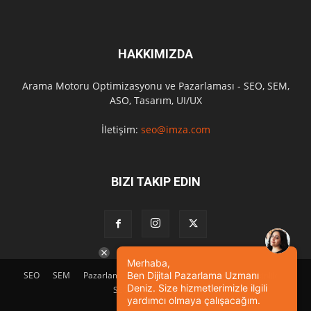
HAKKIMIZDA
Arama Motoru Optimizasyonu ve Pazarlaması - SEO, SEM,
ASO, Tasarım, UI/UX
İletişim:
seo@imza.com
BIZI TAKIP EDIN
Merhaba,
Ben Dijital Pazarlama Uzmanı
SEO
SEM
Pazarlama
Tasarım
Sosyal Medya
Etkinlik
Deniz. Size hizmetlerimizle ilgili
SEO Eğitimi
İletişim
yardımcı olmaya çalışacağım.