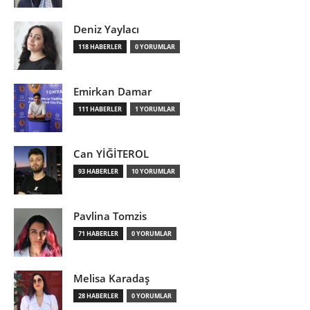
Deniz Yaylacı
118 HABERLER
0 YORUMLAR
Emirkan Damar
111 HABERLER
1 YORUMLAR
Can YİĞİTEROL
93 HABERLER
10 YORUMLAR
Pavlina Tomzis
71 HABERLER
0 YORUMLAR
Melisa Karadaş
28 HABERLER
0 YORUMLAR