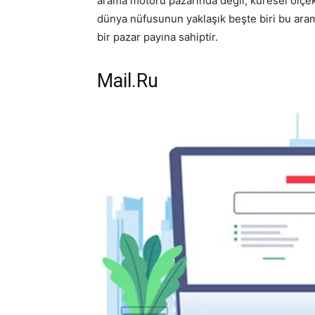
arama motoru pazarında değil, küresel ölçekt
dünya nüfusunun yaklaşık beşte biri bu ara
bir pazar payına sahiptir.
Mail.Ru