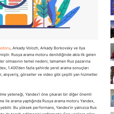
Tasarım,
UI/UX
motoru
, Arkady Volozh, Arkady Borkovsky ve Ilya
lmiştir. Rusya arama motoru denildiğinde akla ilk gelen
püler olmasının temel nedeni, tamamen Rus pazarına
ex, 1.400’den fazla şehirde yerel arama sonuçları
alışveriş, görseller ve video gibi çeşitli yan hizmetler
ilme yeteneği, Yandex’i öne çıkaran bir diğer önemli
kelime ile arama yaptığında Rusya arama motoru Yandex,
eyebilir. Bu yüksek performans, Yandex’in yalnızca Rus