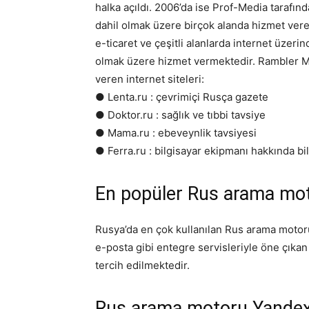
halka açıldı. 2006’da ise Prof-Media tarafın
dahil olmak üzere birçok alanda hizmet ver
e-ticaret ve çeşitli alanlarda internet üzer
olmak üzere hizmet vermektedir. Rambler Med
veren internet siteleri:
● Lenta.ru : çevrimiçi Rusça gazete
● Doktor.ru : sağlık ve tıbbi tavsiye
● Mama.ru : ebeveynlik tavsiyesi
● Ferra.ru : bilgisayar ekipmanı hakkında bil
En popüler Rus arama mot
Rusya’da en çok kullanılan Rus arama motoru
e-posta gibi entegre servisleriyle öne çıka
tercih edilmektedir.
Rus arama motoru Yandex 