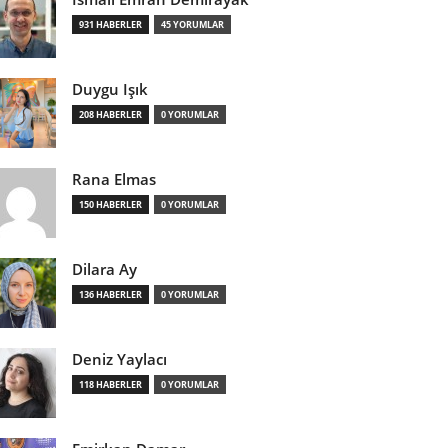
931 HABERLER
45 YORUMLAR
Duygu Işık
208 HABERLER
0 YORUMLAR
Rana Elmas
150 HABERLER
0 YORUMLAR
Dilara Ay
136 HABERLER
0 YORUMLAR
Deniz Yaylacı
118 HABERLER
0 YORUMLAR