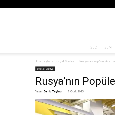
SEO
SEM
Ana Sayfa
Sosyal Medya
Rusya’nın Popüler Arama
Sosyal Medya
Rusya’nın Popüle
Yazar
Deniz Yaylacı
-
17 Ocak 2023