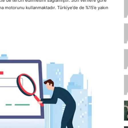
e de tercih edilmesini sağlamıştır. Son verilere göre
ma motorunu kullanmaktadır. Türkiye’de de %15’e yakın