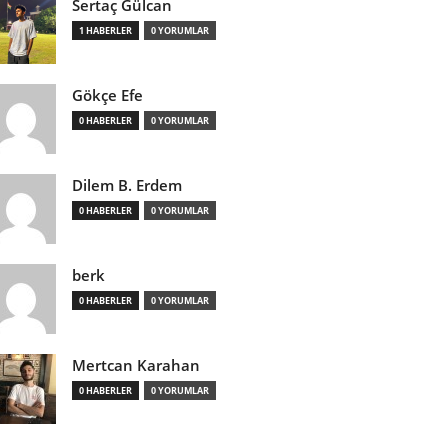
Sertaç Gülcan
1 HABERLER
0 YORUMLAR
Gökçe Efe
0 HABERLER
0 YORUMLAR
Dilem B. Erdem
0 HABERLER
0 YORUMLAR
berk
0 HABERLER
0 YORUMLAR
Mertcan Karahan
0 HABERLER
0 YORUMLAR