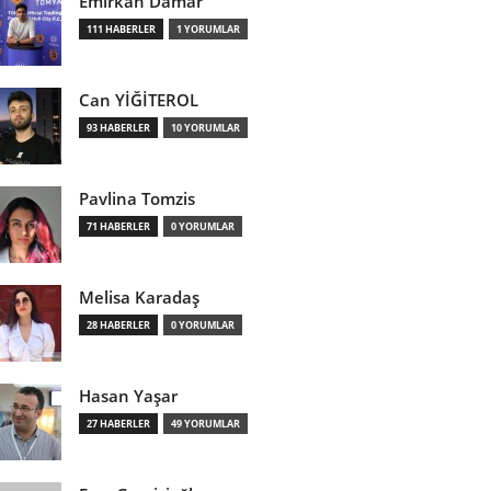
Emirkan Damar
111 HABERLER
1 YORUMLAR
Can YİĞİTEROL
93 HABERLER
10 YORUMLAR
Pavlina Tomzis
71 HABERLER
0 YORUMLAR
Melisa Karadaş
28 HABERLER
0 YORUMLAR
Hasan Yaşar
27 HABERLER
49 YORUMLAR