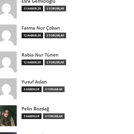
Esra Gemicioğlu
13 HABERLER
0 YORUMLAR
Fatma Nur Çoban
12 HABERLER
0 YORUMLAR
Rabia Nur Tünen
12 HABERLER
0 YORUMLAR
Yusuf Aslan
4 HABERLER
0 YORUMLAR
Pelin Bozdağ
3 HABERLER
0 YORUMLAR