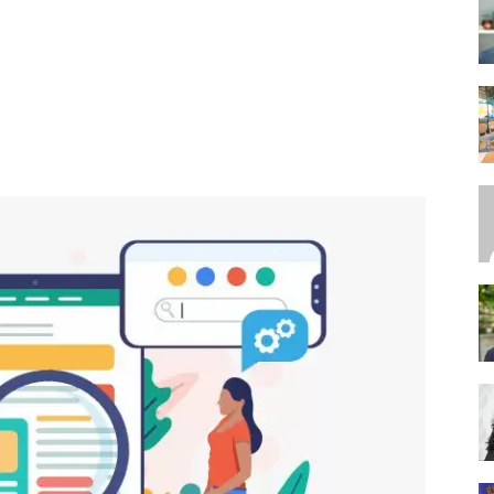
SEO,
SEM,
ASO,