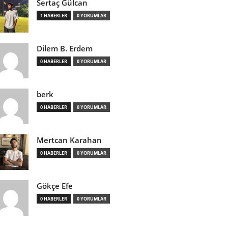
Sertaç Gülcan
1 HABERLER
0 YORUMLAR
Dilem B. Erdem
0 HABERLER
0 YORUMLAR
berk
0 HABERLER
0 YORUMLAR
Mertcan Karahan
0 HABERLER
0 YORUMLAR
Gökçe Efe
0 HABERLER
0 YORUMLAR