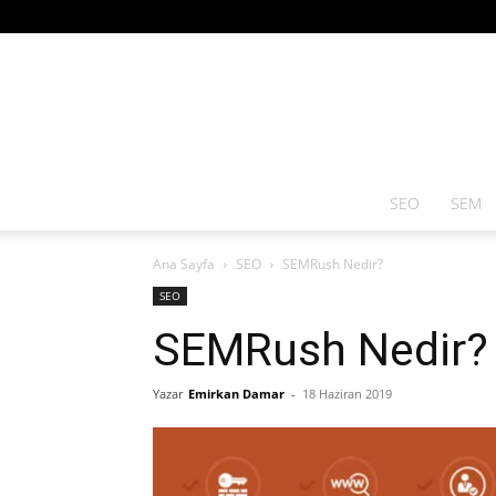
SEO
SEM
Ana Sayfa
SEO
SEMRush Nedir?
SEO
SEMRush Nedir?
Yazar
Emirkan Damar
-
18 Haziran 2019