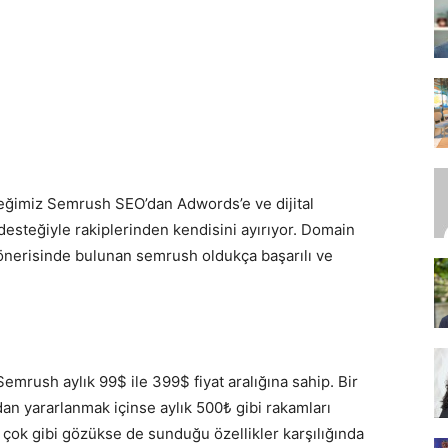
SEO,
ceğimiz Semrush SEO’dan Adwords’e ve dijital
SEM,
desteğiyle rakiplerinden kendisini ayırıyor. Domain
 önerisinde bulunan semrush oldukça başarılı ve
ASO,
emrush aylık 99$ ile 399$ fiyat aralığına sahip. Bir
an yararlanmak içinse aylık 500₺ gibi rakamları
 çok gibi gözükse de sunduğu özellikler karşılığında