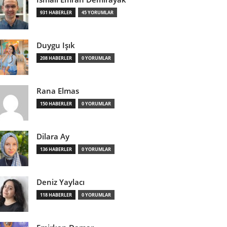
931 HABERLER
45 YORUMLAR
Duygu Işık
208 HABERLER
0 YORUMLAR
Rana Elmas
150 HABERLER
0 YORUMLAR
Dilara Ay
136 HABERLER
0 YORUMLAR
Deniz Yaylacı
118 HABERLER
0 YORUMLAR