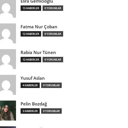
Esra Gemicioğlu
13 HABERLER
0 YORUMLAR
Fatma Nur Çoban
12 HABERLER
0 YORUMLAR
Rabia Nur Tünen
12 HABERLER
0 YORUMLAR
Yusuf Aslan
4 HABERLER
0 YORUMLAR
Pelin Bozdağ
3 HABERLER
0 YORUMLAR