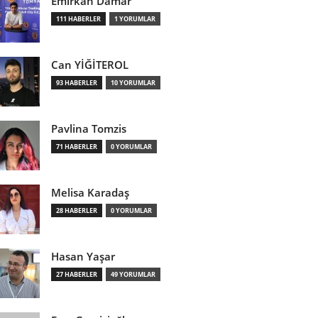
Emirkan Damar
111 HABERLER
1 YORUMLAR
Can YİĞİTEROL
93 HABERLER
10 YORUMLAR
Pavlina Tomzis
71 HABERLER
0 YORUMLAR
Melisa Karadaş
28 HABERLER
0 YORUMLAR
Hasan Yaşar
27 HABERLER
49 YORUMLAR