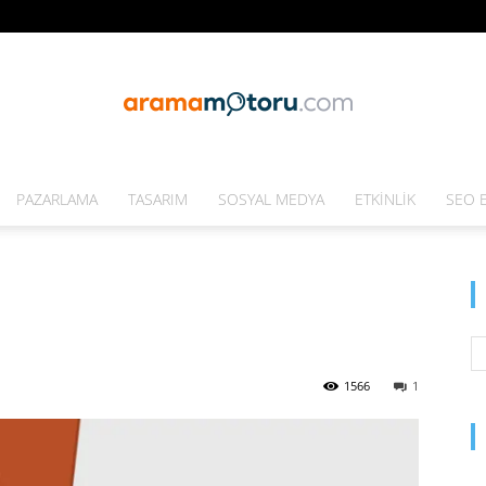
PAZARLAMA
TASARIM
SOSYAL MEDYA
ETKINLIK
SEO E
Arama
Motoru
1566
1