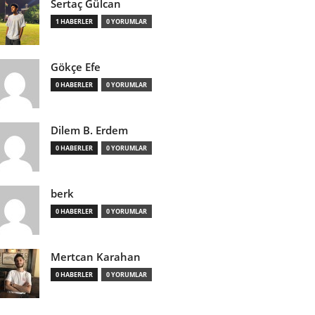
Sertaç Gülcan
1 HABERLER
0 YORUMLAR
Gökçe Efe
0 HABERLER
0 YORUMLAR
Dilem B. Erdem
0 HABERLER
0 YORUMLAR
berk
0 HABERLER
0 YORUMLAR
Mertcan Karahan
0 HABERLER
0 YORUMLAR