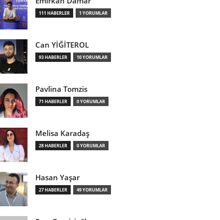
Emirkan Damar
111 HABERLER
1 YORUMLAR
Can YİĞİTEROL
93 HABERLER
10 YORUMLAR
Pavlina Tomzis
71 HABERLER
0 YORUMLAR
Melisa Karadaş
28 HABERLER
0 YORUMLAR
Hasan Yaşar
27 HABERLER
49 YORUMLAR