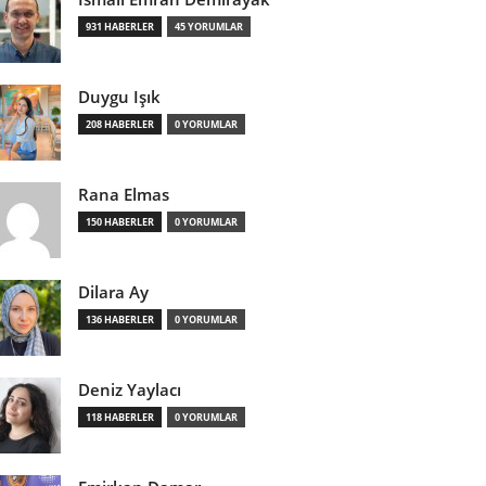
931 HABERLER
45 YORUMLAR
Duygu Işık
208 HABERLER
0 YORUMLAR
Rana Elmas
150 HABERLER
0 YORUMLAR
Dilara Ay
136 HABERLER
0 YORUMLAR
Deniz Yaylacı
118 HABERLER
0 YORUMLAR