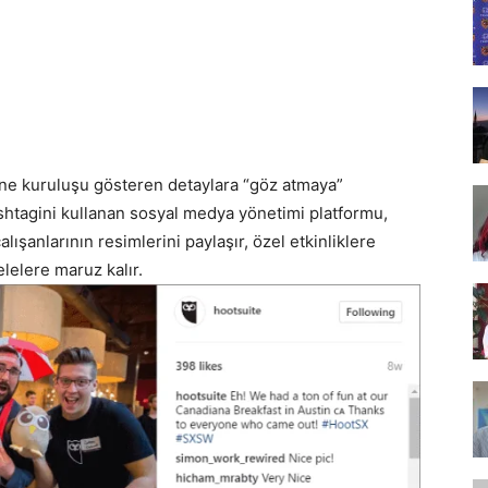
Tasarım,
UI/UX
rine kuruluşu gösteren detaylara “göz atmaya”
htagini kullanan sosyal medya yönetimi platformu,
alışanlarının resimlerini paylaşır, özel etkinliklere
elelere maruz kalır.