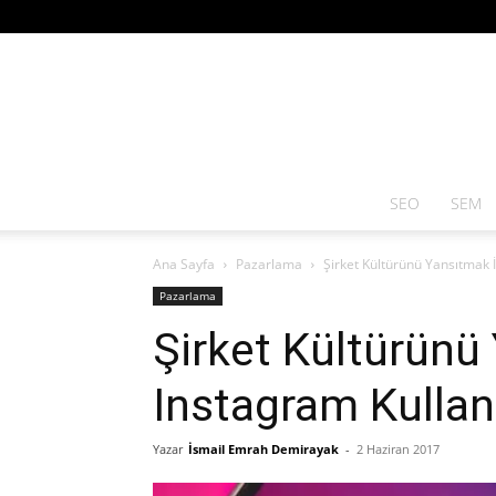
SEO
SEM
Ana Sayfa
Pazarlama
Şirket Kültürünü Yansıtmak 
Pazarlama
Şirket Kültürünü
Instagram Kulla
Yazar
İsmail Emrah Demirayak
-
2 Haziran 2017