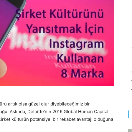
Optimizasyonu
ve
Pazarlaması
ürü artık olsa güzel olur diyebileceğimiz bir
luğu. Aslında, Deloitte’nin 2016 Global Human Capital
–
 şirket kültürün potansiyel bir rekabet avantajı olduğuna