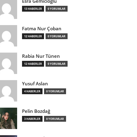
Esra Gemicioğlu
13 HABERLER
0 YORUMLAR
Fatma Nur Çoban
12 HABERLER
0 YORUMLAR
Rabia Nur Tünen
12 HABERLER
0 YORUMLAR
Yusuf Aslan
4 HABERLER
0 YORUMLAR
Pelin Bozdağ
3 HABERLER
0 YORUMLAR