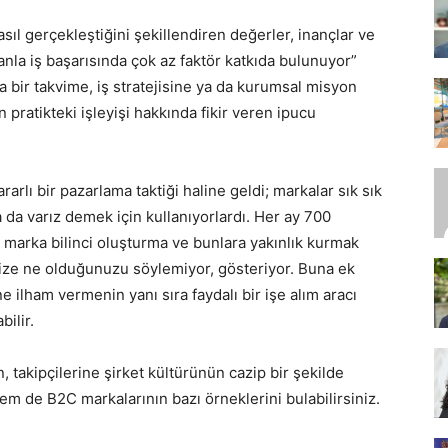
sıl gerçekleştiğini şekillendiren değerler, inançlar ve
anla iş başarısında çok az faktör katkıda bulunuyor”
SEO,
 bir takvime, iş stratejisine ya da kurumsal misyon
pratikteki işleyişi hakkında fikir veren ipucu
arlı bir pazarlama taktiği haline geldi; markalar sık sık
SEM,
da varız demek için kullanıyorlardı. Her ay 700
, marka bilinci oluşturma ve bunlara yakınlık kurmak
rinize ne olduğunuzu söylemiyor, gösteriyor. Buna ek
e ilham vermenin yanı sıra faydalı bir işe alım aracı
bilir.
ASO,
 takipçilerine şirket kültürünün cazip bir şekilde
m de B2C markalarının bazı örneklerini bulabilirsiniz.