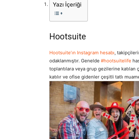
Yazı İçeriği
Hootsuite
Hootsuite’ın Instagram hesabı
, takipçile
odaklanmıştır. Genelde
#hootsuitelife
has
toplantılara veya grup gezilerine katılan ç
katılır ve ofise gidenler çeşitli tatlı muam