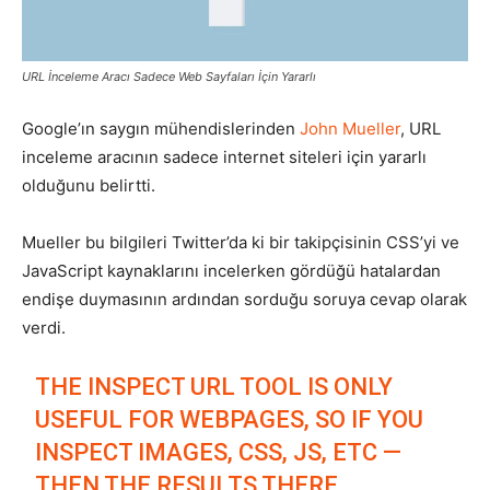
Pazarlaması
URL İnceleme Aracı Sadece Web Sayfaları İçin Yararlı
Google’ın saygın mühendislerinden
John Mueller
, URL
–
inceleme aracının sadece internet siteleri için yararlı
olduğunu belirtti.
SEO,
Mueller bu bilgileri Twitter’da ki bir takipçisinin CSS’yi ve
JavaScript kaynaklarını incelerken gördüğü hatalardan
endişe duymasının ardından sorduğu soruya cevap olarak
verdi.
SEM,
THE INSPECT URL TOOL IS ONLY
USEFUL FOR WEBPAGES, SO IF YOU
ASO,
INSPECT IMAGES, CSS, JS, ETC —
THEN THE RESULTS THERE