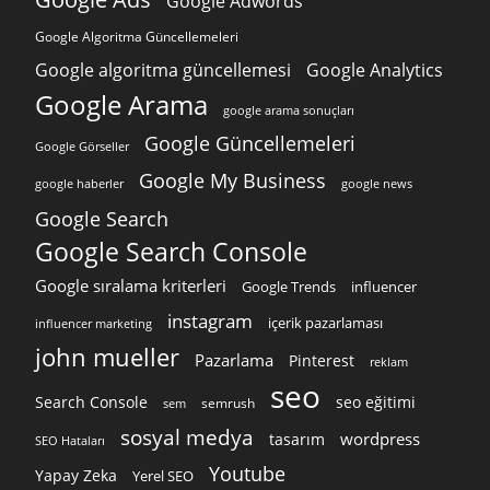
Google Adwords
Google Algoritma Güncellemeleri
Google algoritma güncellemesi
Google Analytics
Google Arama
google arama sonuçları
Google Güncellemeleri
Google Görseller
Google My Business
google news
google haberler
Google Search
Google Search Console
Google sıralama kriterleri
Google Trends
influencer
instagram
içerik pazarlaması
influencer marketing
john mueller
Pazarlama
Pinterest
reklam
seo
Search Console
seo eğitimi
semrush
sem
sosyal medya
wordpress
tasarım
SEO Hataları
Youtube
Yapay Zeka
Yerel SEO