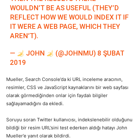
WOULDN’T BE AS USEFUL (THEY’D
Tasarım,
REFLECT HOW WE WOULD INDEX IT IF
IT WERE A WEB PAGE, WHICH THEY
AREN’T).
UI/UX
—
JOHN
(@JOHNMU)
8 ŞUBAT
2019
Mueller, Search Console’da ki URL inceleme aracının,
resimler, CSS ve JavaScript kaynaklarını bir web sayfası
olarak görmediğinden onlar için faydalı bilgiler
sağlayamadığını da ekledi.
Soruyu soran Twitter kullanıcısı, indekslenebilir olduğunu
bildiği bir resim URL’sini test ederken aldığı hatayı John
Mueller’e yanıt olarak bildirdi.