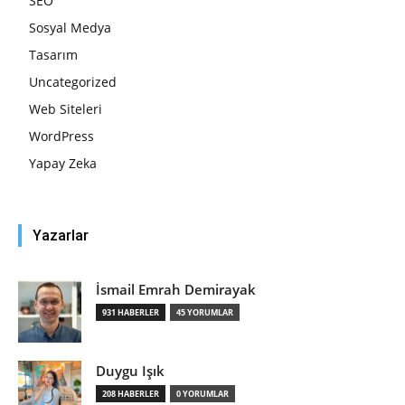
SEO
Sosyal Medya
Tasarım
Uncategorized
Web Siteleri
WordPress
Yapay Zeka
Yazarlar
İsmail Emrah Demirayak
931 HABERLER
45 YORUMLAR
Duygu Işık
208 HABERLER
0 YORUMLAR