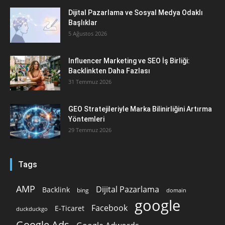
Dijital Pazarlama ve Sosyal Medya Odaklı
Başlıklar
5 Ağustos 2026
Influencer Marketing ve SEO İş Birliği:
Backlinkten Daha Fazlası
31 Temmuz 2026
GEO Stratejileriyle Marka Bilinirliğini Artırma
Yöntemleri
29 Temmuz 2026
Tags
AMP
Dijital Pazarlama
Backlink
bing
domain
google
Facebook
E-Ticaret
duckduckgo
Google Ads