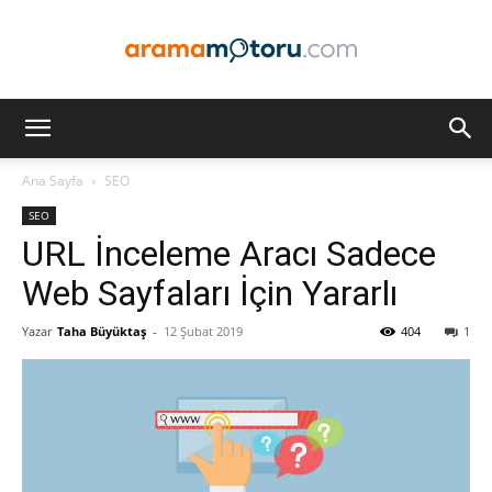
Arama
Ana Sayfa
SEO
SEO
Motoru
URL İnceleme Aracı Sadece
Web Sayfaları İçin Yararlı
Yazar
Taha Büyüktaş
-
12 Şubat 2019
404
1
Optimizasyonu
ve