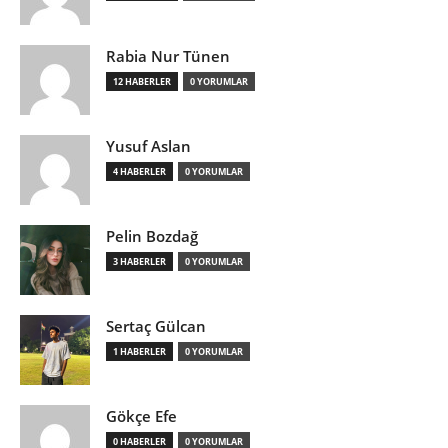
Rabia Nur Tünen
12 HABERLER
0 YORUMLAR
Yusuf Aslan
4 HABERLER
0 YORUMLAR
Pelin Bozdağ
3 HABERLER
0 YORUMLAR
Sertaç Gülcan
1 HABERLER
0 YORUMLAR
Gökçe Efe
0 HABERLER
0 YORUMLAR