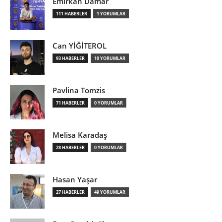
Emirkan Damar
111 HABERLER
1 YORUMLAR
Can YİĞİTEROL
93 HABERLER
10 YORUMLAR
Pavlina Tomzis
71 HABERLER
0 YORUMLAR
Melisa Karadaş
28 HABERLER
0 YORUMLAR
Hasan Yaşar
27 HABERLER
49 YORUMLAR