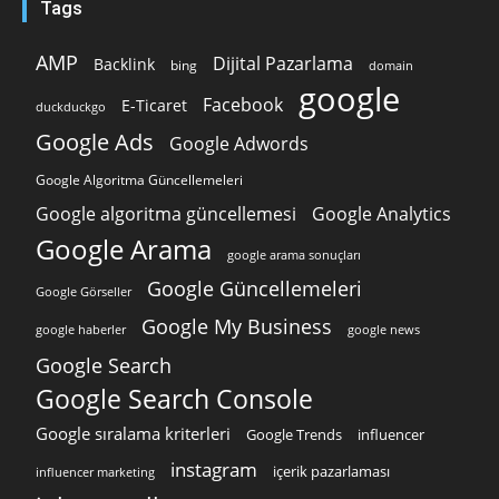
Tags
AMP
Dijital Pazarlama
Backlink
bing
domain
google
Facebook
E-Ticaret
duckduckgo
Google Ads
Google Adwords
Google Algoritma Güncellemeleri
Google algoritma güncellemesi
Google Analytics
Google Arama
google arama sonuçları
Google Güncellemeleri
Google Görseller
Google My Business
google news
google haberler
Google Search
Google Search Console
Google sıralama kriterleri
Google Trends
influencer
instagram
içerik pazarlaması
influencer marketing