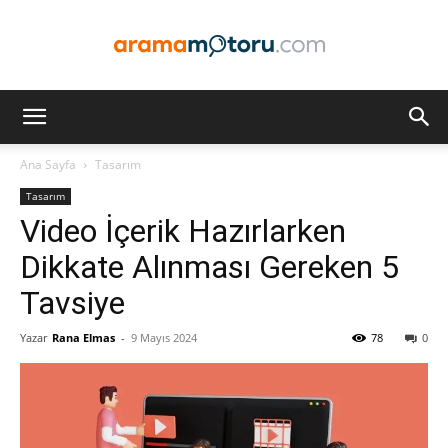
Arama
Ana Sayfa
Tasarım
Tasarım
Motoru
Video İçerik Hazırlarken
Dikkate Alınması Gereken 5
Tavsiye
Optimizasyonu
Yazar
Rana Elmas
-
9 Mayıs 2024
78
0
ve