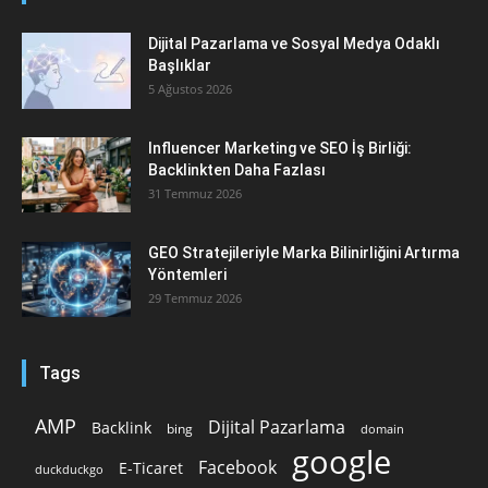
Dijital Pazarlama ve Sosyal Medya Odaklı
Başlıklar
5 Ağustos 2026
Influencer Marketing ve SEO İş Birliği:
Backlinkten Daha Fazlası
31 Temmuz 2026
GEO Stratejileriyle Marka Bilinirliğini Artırma
Yöntemleri
29 Temmuz 2026
Tags
AMP
Dijital Pazarlama
Backlink
bing
domain
google
Facebook
E-Ticaret
duckduckgo