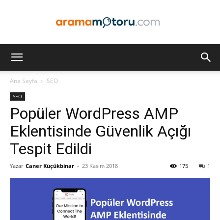
Arama
Ana Sayfa
SEO
SEO
Motoru
Popüler WordPress AMP
Eklentisinde Güvenlik Açığı
Tespit Edildi
Optimizasyonu
Yazar
Caner Küçükbinar
-
23 Kasım 2018
175
1
ve