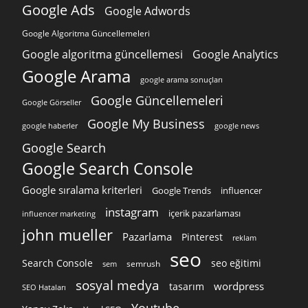
Google Ads
Google Adwords
Google Algoritma Güncellemeleri
Google algoritma güncellemesi
Google Analytics
Google Arama
google arama sonuçları
Google Güncellemeleri
Google Görseller
Google My Business
google news
google haberler
Google Search
Google Search Console
Google sıralama kriterleri
Google Trends
influencer
instagram
içerik pazarlaması
influencer marketing
john mueller
Pazarlama
Pinterest
reklam
seo
Search Console
seo eğitimi
semrush
sem
sosyal medya
wordpress
tasarım
SEO Hataları
Youtube