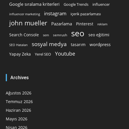
Google sıralama kriterleri
Google Trends
influencer
instagram
içerik pazarlaması
influencer marketing
john mueller
Pazarlama
Pinterest
reklam
seo
Search Console
seo eğitimi
semrush
sem
sosyal medya
wordpress
tasarım
SEO Hataları
Youtube
Yapay Zeka
Yerel SEO
Archives
Ağustos 2026
Temmuz 2026
Haziran 2026
Mayıs 2026
Nisan 2026