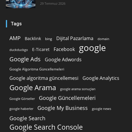
29 Temmuz 2026
Tags
AMP
Dijital Pazarlama
Backlink
bing
domain
google
Facebook
E-Ticaret
duckduckgo
Google Ads
Google Adwords
Google Algoritma Güncellemeleri
Google algoritma güncellemesi
Google Analytics
Google Arama
google arama sonuçları
Google Güncellemeleri
Google Görseller
Google My Business
google news
google haberler
Google Search
Google Search Console