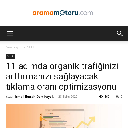
Arama
Ana Sayfa
SEO
SEO
Motoru
11 adımda organik trafiğinizi
arttırmanızı sağlayacak
tıklama oranı optimizasyonu
Optimizasyonu
Yazar
İsmail Emrah Demirayak
-
28 Ekim 2020
462
0
ve