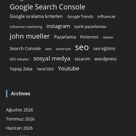
Google Search Console
Google sıralama kriterleri
Google Trends
influencer
instagram
içerik pazarlaması
influencer marketing
john mueller
Pazarlama
Pinterest
reklam
seo
Search Console
seo eğitimi
semrush
sem
sosyal medya
wordpress
tasarım
SEO Hataları
Youtube
Yapay Zeka
Yerel SEO
Archives
Ağustos 2026
Temmuz 2026
Haziran 2026