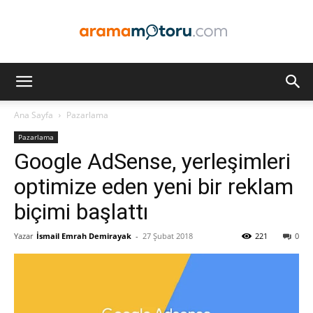
Arama
Ana Sayfa
Pazarlama
Pazarlama
Motoru
Google AdSense, yerleşimleri
optimize eden yeni bir reklam
biçimi başlattı
Optimizasyonu
Yazar
İsmail Emrah Demirayak
-
27 Şubat 2018
221
0
ve