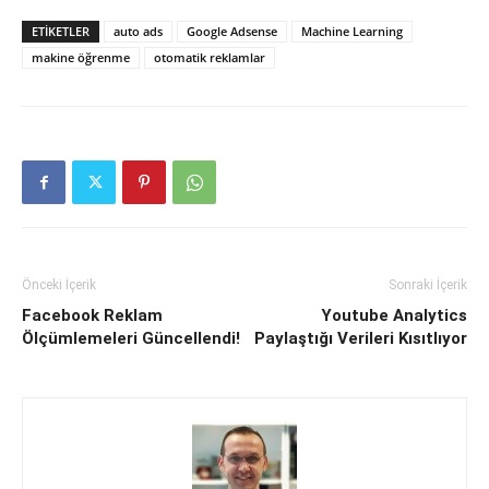
ETIKETLER
auto ads
Google Adsense
Machine Learning
makine öğrenme
otomatik reklamlar
Önceki İçerik
Sonraki İçerik
Facebook Reklam
Youtube Analytics
Ölçümlemeleri Güncellendi!
Paylaştığı Verileri Kısıtlıyor