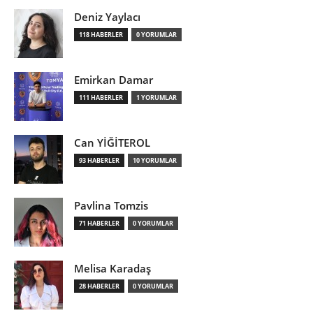
Deniz Yaylacı
118 HABERLER
0 YORUMLAR
Emirkan Damar
111 HABERLER
1 YORUMLAR
Can YİĞİTEROL
93 HABERLER
10 YORUMLAR
Pavlina Tomzis
71 HABERLER
0 YORUMLAR
Melisa Karadaş
28 HABERLER
0 YORUMLAR