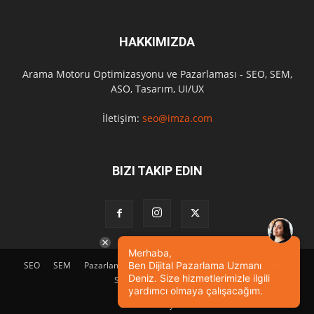
HAKKIMIZDA
Arama Motoru Optimizasyonu ve Pazarlaması - SEO, SEM,
ASO, Tasarım, UI/UX
İletişim:
seo@imza.com
BIZI TAKIP EDIN
Merhaba,
SEO
SEM
Pazarlama
Tasarım
Sosyal Medya
Etkinlik
Ben Dijital Pazarlama Uzmanı
Deniz. Size hizmetlerimizle ilgili
SEO Eğitimi
İletişim
yardımcı olmaya çalışacağım.
© Powered by
imza