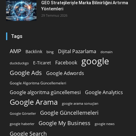
GEO Stratejileriyle Marka Bilinirliğini Artırma
Yöntemleri
29 Temmuz 2026
Tags
AMP
Dijital Pazarlama
Backlink
bing
domain
google
Facebook
E-Ticaret
duckduckgo
Google Ads
Google Adwords
Google Algoritma Güncellemeleri
Google algoritma güncellemesi
Google Analytics
Google Arama
google arama sonuçları
Google Güncellemeleri
Google Görseller
Google My Business
google news
google haberler
Google Search