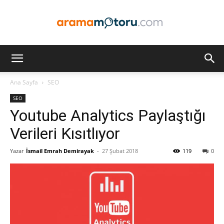
Arama
Ana Sayfa
SEO
SEO
Motoru
Youtube Analytics Paylaştığı
Verileri Kısıtlıyor
Yazar
İsmail Emrah Demirayak
-
27 Şubat 2018
119
0
Optimizasyonu
ve