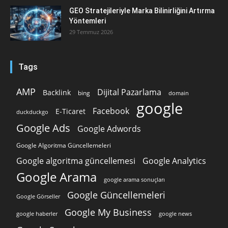
GEO Stratejileriyle Marka Bilinirliğini Artırma
Yöntemleri
29 Temmuz 2026
Tags
AMP
Dijital Pazarlama
Backlink
bing
domain
google
Facebook
E-Ticaret
duckduckgo
Google Ads
Google Adwords
Google Algoritma Güncellemeleri
Google algoritma güncellemesi
Google Analytics
Google Arama
google arama sonuçları
Google Güncellemeleri
Google Görseller
Google My Business
google news
google haberler