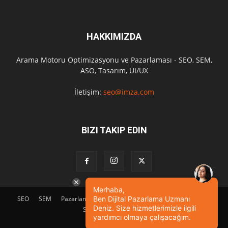
HAKKIMIZDA
Arama Motoru Optimizasyonu ve Pazarlaması - SEO, SEM,
ASO, Tasarım, UI/UX
İletişim:
seo@imza.com
BIZI TAKIP EDIN
Merhaba,
SEO
SEM
Pazarlama
Tasarım
Sosyal Medya
Etkinlik
Ben Dijital Pazarlama Uzmanı
Deniz. Size hizmetlerimizle ilgili
SEO Eğitimi
İletişim
yardımcı olmaya çalışacağım.
© Powered by
imza