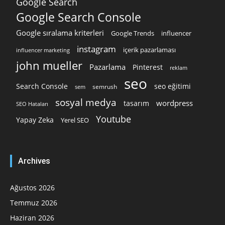
Google Search
Google Search Console
Google sıralama kriterleri
Google Trends
influencer
instagram
içerik pazarlaması
influencer marketing
john mueller
Pazarlama
Pinterest
reklam
seo
Search Console
seo eğitimi
semrush
sem
sosyal medya
wordpress
tasarım
SEO Hataları
Youtube
Yapay Zeka
Yerel SEO
Archives
Ağustos 2026
Temmuz 2026
Haziran 2026