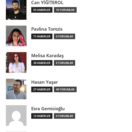
Can YİĞİTEROL
93 HABERLER
10 YORUMLAR
Pavlina Tomzis
71 HABERLER
0 YORUMLAR
Melisa Karadaş
28 HABERLER
0 YORUMLAR
Hasan Yaşar
27 HABERLER
49 YORUMLAR
Esra Gemicioğlu
13 HABERLER
0 YORUMLAR