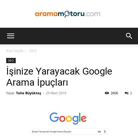
Arama
Ana Sayfa
SEO
SEO
Motoru
İşinize Yarayacak Google
Arama İpuçları
Yazar
Taha Büyüktaş
-
29 Mart 2019
2606
2
Optimizasyonu
ve