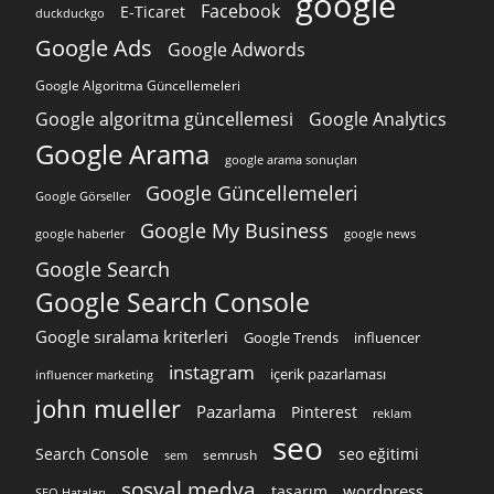
google
Facebook
E-Ticaret
duckduckgo
Google Ads
Google Adwords
Google Algoritma Güncellemeleri
Google algoritma güncellemesi
Google Analytics
Google Arama
google arama sonuçları
Google Güncellemeleri
Google Görseller
Google My Business
google news
google haberler
Google Search
Google Search Console
Google sıralama kriterleri
Google Trends
influencer
instagram
içerik pazarlaması
influencer marketing
john mueller
Pazarlama
Pinterest
reklam
seo
Search Console
seo eğitimi
semrush
sem
sosyal medya
wordpress
tasarım
SEO Hataları