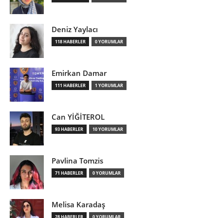
Deniz Yaylacı
118 HABERLER
0 YORUMLAR
Emirkan Damar
111 HABERLER
1 YORUMLAR
Can YİĞİTEROL
93 HABERLER
10 YORUMLAR
Pavlina Tomzis
71 HABERLER
0 YORUMLAR
Melisa Karadaş
28 HABERLER
0 YORUMLAR