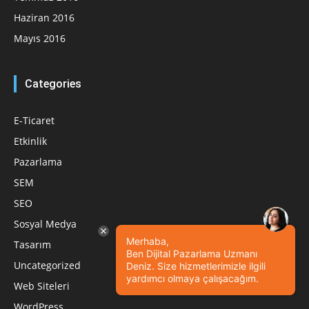
Haziran 2016
Mayıs 2016
Categories
E-Ticaret
Etkinlik
Pazarlama
SEM
SEO
Sosyal Medya
Merhaba,
Tasarım
Ben Dijital Pazarlama Uzmanı
Uncategorized
Deniz. Size hizmetlerimizle ilgili
yardımcı olmaya çalışacağım.
Web Siteleri
WordPress