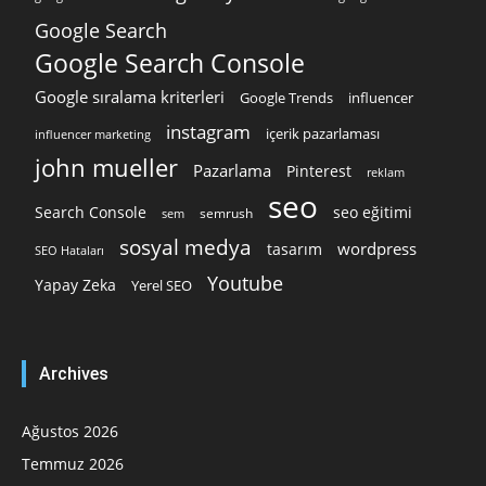
Google Search
Google Search Console
Google sıralama kriterleri
Google Trends
influencer
instagram
içerik pazarlaması
influencer marketing
john mueller
Pazarlama
Pinterest
reklam
seo
Search Console
seo eğitimi
semrush
sem
sosyal medya
wordpress
tasarım
SEO Hataları
Youtube
Yapay Zeka
Yerel SEO
Archives
Ağustos 2026
Temmuz 2026