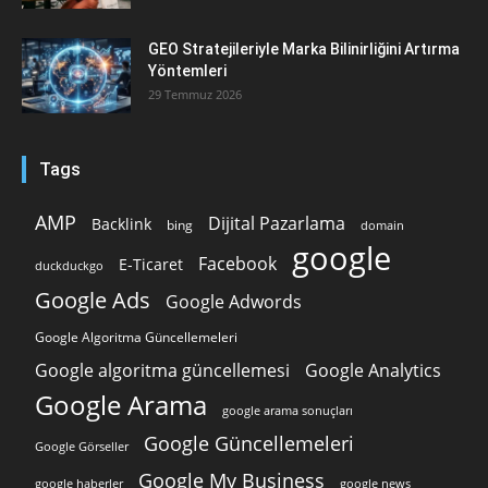
GEO Stratejileriyle Marka Bilinirliğini Artırma
Yöntemleri
29 Temmuz 2026
Tags
AMP
Dijital Pazarlama
Backlink
bing
domain
google
Facebook
E-Ticaret
duckduckgo
Google Ads
Google Adwords
Google Algoritma Güncellemeleri
Google algoritma güncellemesi
Google Analytics
Google Arama
google arama sonuçları
Google Güncellemeleri
Google Görseller
Google My Business
google news
google haberler