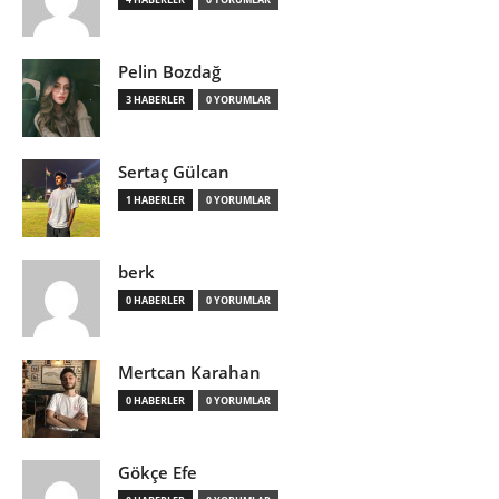
Pelin Bozdağ
3 HABERLER
0 YORUMLAR
Sertaç Gülcan
1 HABERLER
0 YORUMLAR
berk
0 HABERLER
0 YORUMLAR
Mertcan Karahan
0 HABERLER
0 YORUMLAR
Gökçe Efe