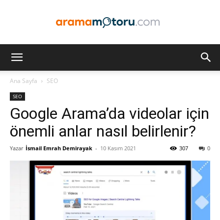
Arama
Ana Sayfa
SEO
SEO
Motoru
Google Arama’da videolar için
önemli anlar nasıl belirlenir?
Yazar
İsmail Emrah Demirayak
-
10 Kasım 2021
307
0
Optimizasyonu
ve