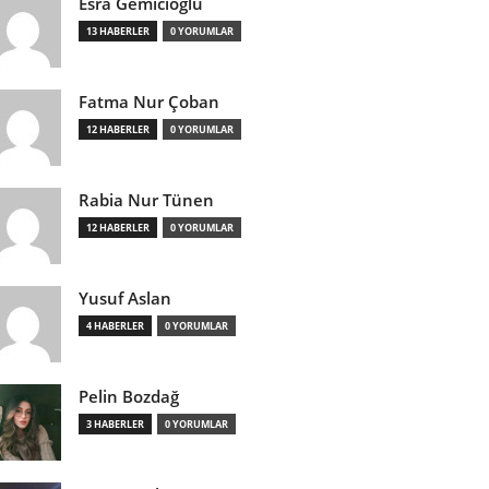
Esra Gemicioğlu
13 HABERLER
0 YORUMLAR
Fatma Nur Çoban
12 HABERLER
0 YORUMLAR
Rabia Nur Tünen
12 HABERLER
0 YORUMLAR
Yusuf Aslan
4 HABERLER
0 YORUMLAR
Pelin Bozdağ
3 HABERLER
0 YORUMLAR