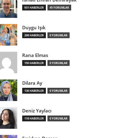
931 HABERLER
45 YORUMLAR
Duygu Işık
208 HABERLER
0 YORUMLAR
Rana Elmas
150 HABERLER
0 YORUMLAR
Dilara Ay
136 HABERLER
0 YORUMLAR
Deniz Yaylacı
118 HABERLER
0 YORUMLAR