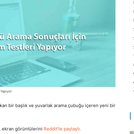
Optimizasyonu
ve
Pazarlaması
 Yapıyor
an bir başlık ve yuvarlak arama çubuğu içeren yeni bir
–
p, ekran görüntülerini
Reddit’te paylaştı.