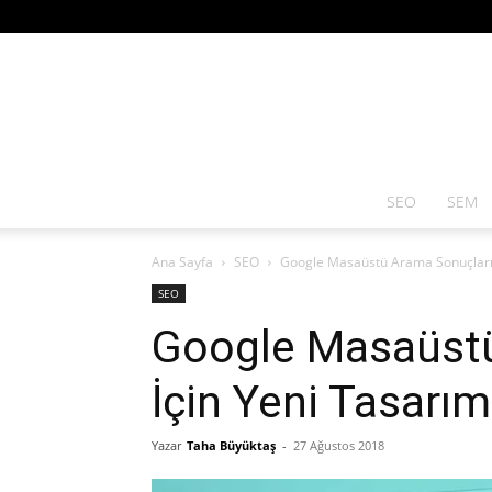
SEO
SEM
Ana Sayfa
SEO
Google Masaüstü Arama Sonuçları İ
SEO
Google Masaüstü
İçin Yeni Tasarım
Yazar
Taha Büyüktaş
-
27 Ağustos 2018