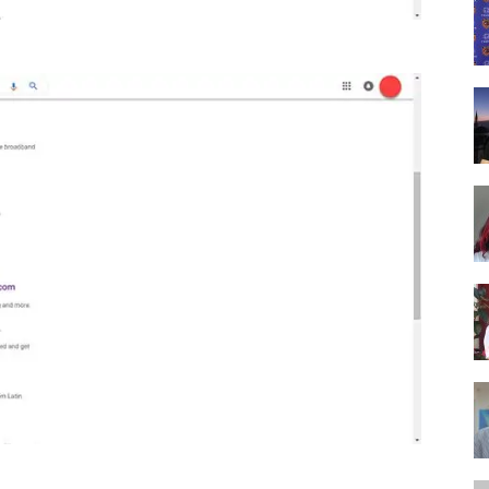
Tasarım,
UI/UX