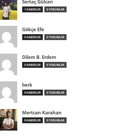
Sertaç Gülcan
1 HABERLER
0 YORUMLAR
Gökçe Efe
0 HABERLER
0 YORUMLAR
Dilem B. Erdem
0 HABERLER
0 YORUMLAR
berk
0 HABERLER
0 YORUMLAR
Mertcan Karahan
0 HABERLER
0 YORUMLAR