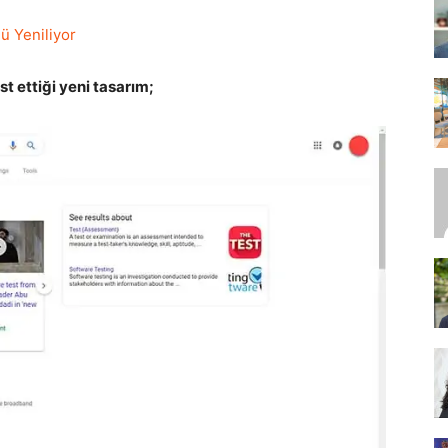
 Yeniliyor
SEO,
t ettiği yeni tasarım;
SEM,
ASO,