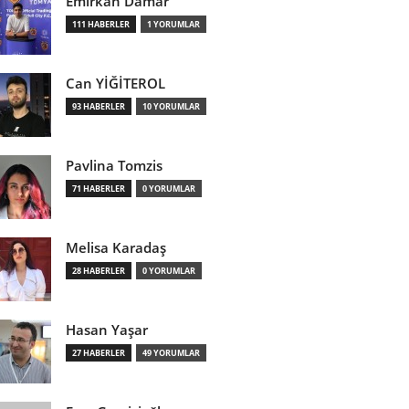
Emirkan Damar
111 HABERLER
1 YORUMLAR
Can YİĞİTEROL
93 HABERLER
10 YORUMLAR
Pavlina Tomzis
71 HABERLER
0 YORUMLAR
Melisa Karadaş
28 HABERLER
0 YORUMLAR
Hasan Yaşar
27 HABERLER
49 YORUMLAR