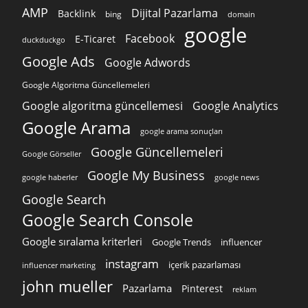
AMP
Dijital Pazarlama
Backlink
bing
domain
google
Facebook
E-Ticaret
duckduckgo
Google Ads
Google Adwords
Google Algoritma Güncellemeleri
Google algoritma güncellemesi
Google Analytics
Google Arama
google arama sonuçları
Google Güncellemeleri
Google Görseller
Google My Business
google news
google haberler
Google Search
Google Search Console
Google sıralama kriterleri
Google Trends
influencer
instagram
içerik pazarlaması
influencer marketing
john mueller
Pazarlama
Pinterest
reklam