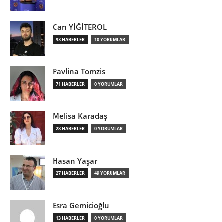
Can YİĞİTEROL
93 HABERLER
10 YORUMLAR
Pavlina Tomzis
71 HABERLER
0 YORUMLAR
Melisa Karadaş
28 HABERLER
0 YORUMLAR
Hasan Yaşar
27 HABERLER
49 YORUMLAR
Esra Gemicioğlu
13 HABERLER
0 YORUMLAR