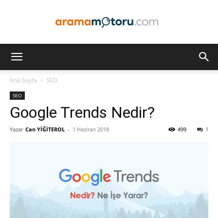
Arama
Ana Sayfa
SEO
SEO
Motoru
Google Trends Nedir?
Yazar
Can YİĞİTEROL
-
1 Haziran 2018
499
1
Optimizasyonu
ve