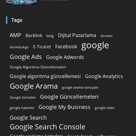
Tags
AMP
Dijital Pazarlama
Backlink
bing
domain
google
Facebook
E-Ticaret
duckduckgo
Google Ads
Google Adwords
Google Algoritma Güncellemeleri
Google algoritma güncellemesi
Google Analytics
Google Arama
google arama sonuçları
Google Güncellemeleri
Google Görseller
Google My Business
google news
google haberler
Google Search
Google Search Console
Google sıralama kriterleri