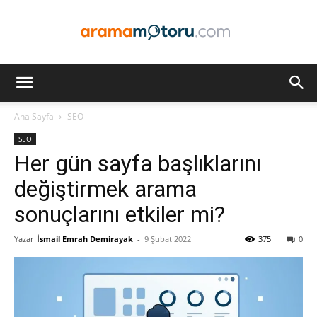
Arama
Ana Sayfa
SEO
SEO
Motoru
Her gün sayfa başlıklarını
değiştirmek arama
sonuçlarını etkiler mi?
Optimizasyonu
Yazar
İsmail Emrah Demirayak
-
9 Şubat 2022
375
0
ve