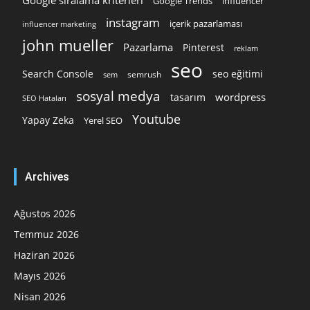
Google Trends
influencer
instagram
içerik pazarlaması
influencer marketing
john mueller
Pazarlama
Pinterest
reklam
seo
Search Console
seo eğitimi
semrush
sem
sosyal medya
wordpress
tasarım
SEO Hataları
Youtube
Yapay Zeka
Yerel SEO
Archives
Ağustos 2026
Temmuz 2026
Haziran 2026
Mayıs 2026
Nisan 2026