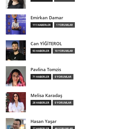
Emirkan Damar
111 HABERLER
1 YORUMLAR
Can YİĞİTEROL
93 HABERLER
10 YORUMLAR
Pavlina Tomzis
71 HABERLER
0 YORUMLAR
Melisa Karadaş
28 HABERLER
0 YORUMLAR
Hasan Yaşar
27 HABERLER
49 YORUMLAR